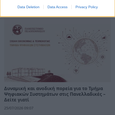
τον σχολικό εκφοβισμό
Data Deletion
Data Access
Privacy Policy
05/08/2026 18:04
Δυναμική και ανοδική πορεία για το Τμήμα
Ψηφιακών Συστημάτων στις Πανελλαδικές –
Δείτε γιατί
25/07/2026 09:07