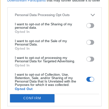
Downstream Participants
that may further disclose it to other
third parties.
Σχετικά Άρθρα
Personal Data Processing Opt Outs
I want to opt-out of the Sharing of my
personal data.
Opted In
I want to opt-out of the Sale of my
Personal Data.
Opted In
I want to opt-out of processing my
Personal Data for Targeted Advertising.
Opted In
I want to opt-out of Collection, Use,
Retention, Sale, and/or Sharing of my
Personal Data that Is Unrelated with the
Purposes for which it was collected.
Opted Out
3ο ΓΕΛ Καλαμάτας: Επιμόρφωση
CONFIRM
εκπαιδευτικών για τη διαφορετικότητα και