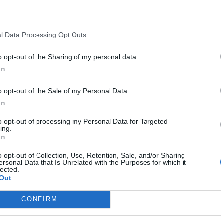
φεία του συλλόγου συγκροτήθηκαν σε σώμα το
ή Επιτροπή.
l Data Processing Opt Outs
o opt-out of the Sharing of my personal data.
In
o opt-out of the Sale of my Personal Data.
In
to opt-out of processing my Personal Data for Targeted
ing.
In
o opt-out of Collection, Use, Retention, Sale, and/or Sharing
ersonal Data that Is Unrelated with the Purposes for which it
lected.
Out
CONFIRM