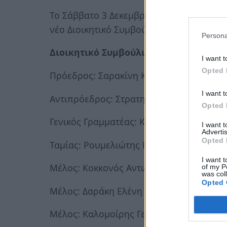
Το Σάββατο 3 Δεκεμβρίου 2016, στα γρα
νέο Διοικητικό Συμβούλιο και η Ελεγκτικ
Persona
Διοικητικό Συμβούλιο:
I want t
Opted 
Πρόεδρος: Σαρακίνη Κονδυλία
I want t
Αντιπρόεδρος: Στρατηγάκης Μιχαήλ
Opted 
Γενικός Γραμματέας: Καψάλης Θεόδωρος
I want 
Advertis
Opted 
Ταμίας: Ρουμελιώτης Γεώργιος
I want t
Μέλος: Κοκκονός Αντώνιος
of my P
was col
Opted 
Μέλος: Δαράκη Ελένη
Μέλος: Καλομοίρης Γεώργιος