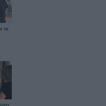
ε τα
ρώτες