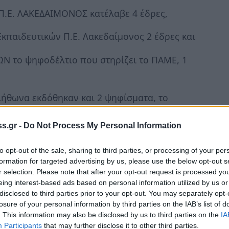
.Ε. ΛΑΚΕΔΑΙΜΟΝΟΣ κατέλαβε 4 έδρες,
αιδευτικών Π.Ε. Λακεδαίμονος 2 έδρες και
Ν το ψηφοδέλτιο που στηρίζει το ΠΑΜΕ, 1
λήθωνα εκδόθηκαν και 2 ψηφίσματα, το
ρότητας στις αναπληρώτριες εκπαιδευτικούς
ηση της ώρας σίτισης σε όλους τους
s.gr -
Do Not Process My Personal Information
to opt-out of the sale, sharing to third parties, or processing of your per
formation for targeted advertising by us, please use the below opt-out s
υ ευχαριστεί θερμά τον Πρόεδρο της Γενικής
r selection. Please note that after your opt-out request is processed y
ς και την εμπειρία του συνέβαλλε τα μέγιστα
eing interest-based ads based on personal information utilized by us or
τις συναδέλφισσες Κυριαζάκου Σταυρούλα,
disclosed to third parties prior to your opt-out. You may separately opt-
losure of your personal information by third parties on the IAB’s list of
υγκρότησαν την εφορευτική επιτροπή και
. This information may also be disclosed by us to third parties on the
IA
αίσθημα προσφοράς».
Participants
that may further disclose it to other third parties.