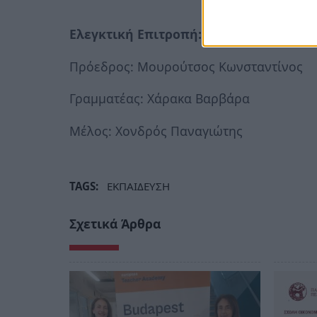
Ελεγκτική Επιτροπή:
Πρόεδρος: Μουρούτσος Κωνσταντίνος
Γραμματέας: Χάρακα Βαρβάρα
Μέλος: Χονδρός Παναγιώτης
TAGS:
ΕΚΠΑΙΔΕΥΣΗ
Σχετικά Άρθρα