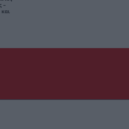
ς –
 και