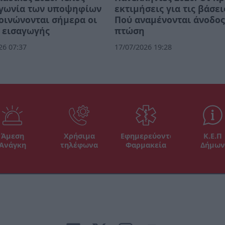
αγωνία των υποψηφίων
εκτιμήσεις για τις βάσει
οινώνονται σήμερα οι
Πού αναμένονται άνοδος
 εισαγωγής
πτώση
26 07:37
17/07/2026 19:28
Άμεση
Χρήσιμα
Εφημερεύοντα
Κ.Ε.Π
Ανάγκη
τηλέφωνα
Φαρμακεία
Δήμων