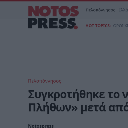
Πελοπόννησος
Ελλ
HOT TOPICS:
ΟΡΟΙ Χ
Πελοπόννησος
Συγκροτήθηκε το ν
Πλήθων» μετά από
Notospress