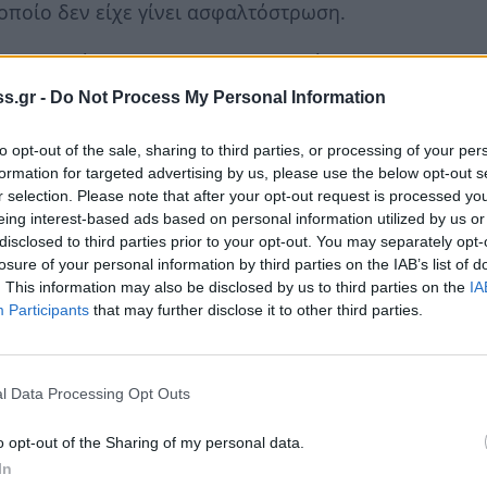
 οποίο δεν είχε γίνει ασφαλτόστρωση.
ος Τατούλης και η Αντιπεριφερειάρχης
αναν ότι με την κατασκευή του συγκεκριμένου
s.gr -
Do Not Process My Personal Information
ρη οδική σύνδεση των Περιφερειακών
 ότι αυτός ο οδικός άξονας θα διευκολύνει
to opt-out of the sale, sharing to third parties, or processing of your per
formation for targeted advertising by us, please use the below opt-out s
 της ευρύτερης περιοχής προς τους δύο
r selection. Please note that after your opt-out request is processed y
θήσει στην περαιτέρω ανάπτυξη της
eing interest-based ads based on personal information utilized by us or
disclosed to third parties prior to your opt-out. You may separately opt-
losure of your personal information by third parties on the IAB’s list of
. This information may also be disclosed by us to third parties on the
IA
ία Τζανετέα στην Κρεμαστή, πριν απο έναν χρόνο
Participants
that may further disclose it to other third parties.
l Data Processing Opt Outs
o opt-out of the Sharing of my personal data.
In