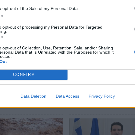
o opt-out of the Sale of my Personal Data.
In
to opt-out of processing my Personal Data for Targeted
ing.
In
o opt-out of Collection, Use, Retention, Sale, and/or Sharing
ersonal Data that Is Unrelated with the Purposes for which it
lected.
Out
ία: Ο Δημήτρης
Δήμος Ευρώτα: Σκουριά 
CONFIRM
άκος ακούει αλλά δεν
φθορά η αμείλικτη
 – Θα είναι υποψήφιος
πραγματικότητα…
χος Ευρώτα;
04/08/2026 09:07
Data Deletion
Data Access
Privacy Policy
26 13:10