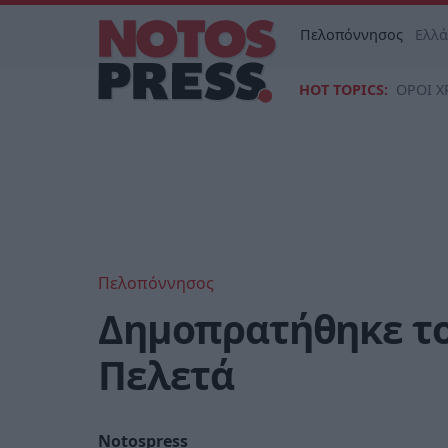
Πελοπόννησος
Ελλ
HOT TOPICS:
ΟΡΟΙ Χ
Πελοπόννησος
Δημοπρατήθηκε το 
Πελετά
Notospress