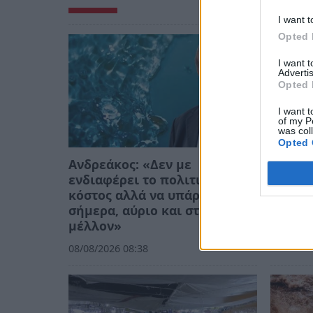
I want t
Opted 
I want 
Advertis
Opted 
I want t
of my P
was col
Opted 
Ανδρεάκος: «Δεν με
Λακων
ενδιαφέρει το πολιτικό
Μανιατ
κόστος αλλά να υπάρχει νερό
μιλάει
σήμερα, αύριο και στο
δήμαρ
μέλλον»
06/08/20
08/08/2026 08:38