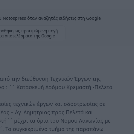
 Notospress όταν αναζητάς ειδήσεις στη Google
οσθήκη ως προτιμώμενη πηγή
τα αποτελέσματα της Google
από την διεύθυνση Τεχνικών Έργων της
γο : ΄΄ Κατασκευή Δρόμου Κρεμαστή -Πελετά
ασίες τεχνικών έργων και οδοστρωσίας σε
ας – Αγ. Δημήτριος προς Πελετά και
στή΄΄ μέχρι τα όρια του Νομού Λακωνίας με
΄. Το συγκεκριμένο τμήμα της παραπάνω