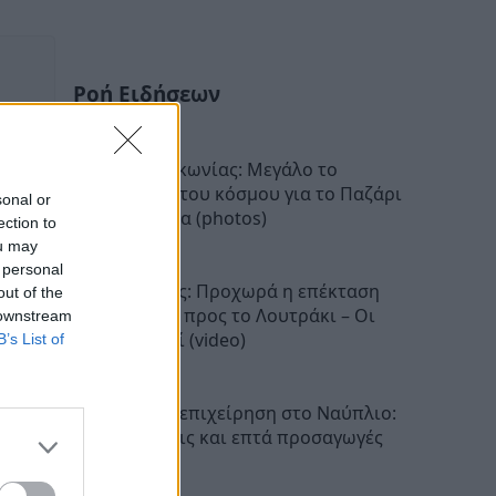
Ροή Ειδήσεων
Νεάπολη Λακωνίας: Μεγάλο το
ενδιαφέρον του κόσμου για το Παζάρι
sonal or
στην παραλία (photos)
ection to
11:52
ou may
 personal
Προαστιακός: Προχωρά η επέκταση
out of the
της γραμμής προς το Λουτράκι – Οι
 downstream
νέοι σταθμοί (video)
B’s List of
11:34
Αστυνομική επιχείρηση στο Ναύπλιο:
Έξι συλλήψεις και επτά προσαγωγές
11:21