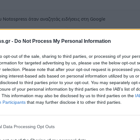
 Notospress όταν αναζητάς ειδήσεις στη Google
οσθήκη ως προτιμώμενη πηγή
τα αποτελέσματα της Google
s.gr -
Do Not Process My Personal Information
to opt-out of the sale, sharing to third parties, or processing of your per
formation for targeted advertising by us, please use the below opt-out s
r selection. Please note that after your opt-out request is processed y
eing interest-based ads based on personal information utilized by us or
disclosed to third parties prior to your opt-out. You may separately opt-
losure of your personal information by third parties on the IAB’s list of
τικής εταιρείας Μοριάς ΑΕ έκαναν δημότες
. This information may also be disclosed by us to third parties on the
IA
Participants
that may further disclose it to other third parties.
Δήμων Λακεδαίμονος. Τα έργα για το οδικό
λά διευκολύνει αλλά αντιθέτως έχουν
l Data Processing Opt Outs
ς έχουν καταστραφεί με αποτέλεσμα να