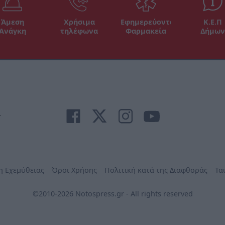
Άμεση
Χρήσιμα
Εφημερεύοντα
Κ.Ε.Π
Ανάγκη
τηλέφωνα
Φαρμακεία
Δήμων
r
η Εχεμύθειας
Όροι Χρήσης
Πολιτική κατά της Διαφθοράς
Τα
©2010-2026 Notospress.gr - All rights reserved