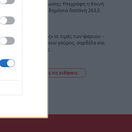
Σχέδια Βελτίωσης: Υπεγράφη η Κοινή
Απόφαση με δημόσια δαπάνη 263,5
εκατ. ευρώ
11:09
«Τσιμπημένες» οι τιμές των ψαριών –
Πόσο κοστίζουν γαύρος, σαρδέλα και
μπακαλιάρος
11:01
Δείτε όλες τις ειδήσεις