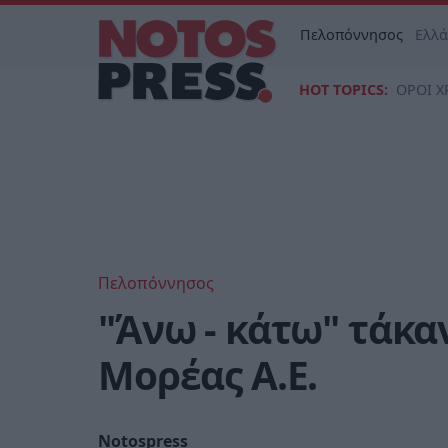
Πελοπόννησος
Ελλ
HOT TOPICS:
ΟΡΟΙ Χ
Πελοπόννησος
"Άνω - κάτω" τάκα
Μορέας Α.Ε.
Notospress