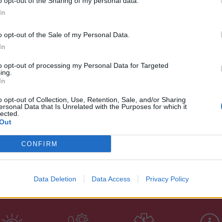
o opt-out of the Sharing of my personal data.
ραστηριότητα καλλιέργειας και συγκομιδής
In
ζώων που αποτελούν μοναδικό εισόδημα της
o opt-out of the Sale of my Personal Data.
ε με τους δημότες επισημαίνοντας ότι η
In
ευκρινίσει, αν τελικά θα ανταποκριθεί στις
ευάσει τους παράδρομους που θα συνδέουν
to opt-out of processing my Personal Data for Targeted
ing.
υο.
In
 αφού η ζωή και ο τόπος τους είναι "άνω -
o opt-out of Collection, Use, Retention, Sale, and/or Sharing
ersonal Data that Is Unrelated with the Purposes for which it
lected.
Out
CONFIRM
Data Deletion
Data Access
Privacy Policy