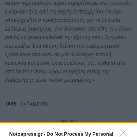
ακόμη περισσότερο αφού ισχυρίζονται πως μολονότι
γνώριζαν ήδη από τις αρχές Σεπτεμβρίου ότι έχει
ολοκληρωθεί ο προγραμματισμός για τα Σχολεία
Δεύτερης Ευκαιρίας, δεν δίστασαν στα τέλη του ίδιου
μηνός να ανακοινώνουν την ίδρυση νέου Σχολείου
στη Σκάλα. Ένα ακόμη δείγμα του κυβερνητικού
εμπαιγμού απέναντι σε μία ολόκληρη τοπική
κοινωνία και στους εκπροσώπους της. Πιθανότατα
από τα τελευταία, αφού οι ημέρες αυτής της
Κυβέρνησης είναι πλέον μετρημένες.»
TAGS:
ΕΚΠΑΙΔΕΥΣΗ
Notospress.gr -
Do Not Process My Personal