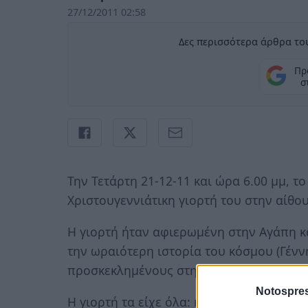
27/12/2011 02:58
Δες περισσότερα άρθρα του
Πρ
σ
Την Τετάρτη 21-12-11 και ώρα 6.00 μμ,
Χριστουγεννιάτικη γιορτή του στην αίθ
Η γιορτή ήταν αφιερωμένη στην Αγάπη κα
την ωραιότερη ιστορία του κόσμου (Γένν
προσκεκλημένους στην Ελλάδα ψάλλοντα
Notospres
Η γιορτή τα είχε όλα: κέφι, χαρά, γέλιο ,