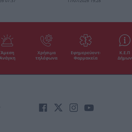
26 07:37
17/07/2026 19:28
Άμεση
Χρήσιμα
Εφημερεύοντα
Κ.Ε.Π
Ανάγκη
τηλέφωνα
Φαρμακεία
Δήμων
r