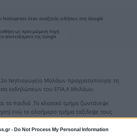
 Notospress όταν αναζητάς ειδήσεις στη Google
οσθήκη ως προτιμώμενη πηγή
τα αποτελέσματα της Google
 το 2o Νηπιαγωγείο Μολάων πραγματοποίησε τη
ουσα εκδηλώσεων του ΕΠΑ.Λ Μολάων.
ι τα παιδιά .Το κλασικό τμήμα ζωντάνεψε
ηση) ενώ το ολοήμερο τμήμα ταξίδεψε τους
ς τα κάλαντα διαφόρων περιοχών.
s.gr -
Do Not Process My Personal Information
 χορό, τραγούδι, δώρα και Αι Βασίλη,