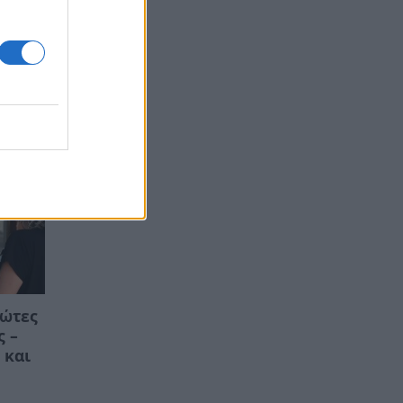
ε τα
ρώτες
ς –
 και