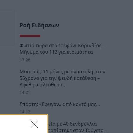
Ροή Ειδήσεων
Φωτιά τώρα στο Στεφάνι Κορινθίας –
Μήνυμα του 112 για ετοιμότητα
17:28
Μυστράς: 11 μήνες με αναστολή στον
55χρονο για την ψευδή κατάθεση –
Αφέθηκε ελεύθερος
14:21
Σπάρτη: «Έφυγαν» από κοντά μας…
14:12
Σπάρτη: Φυτεία με 40 δενδρύλλια
κάνναβης εντοπίστηκε στον Ταΰγετο –