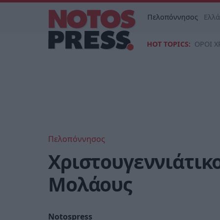
Πελοπόννησος
Ελλ
HOT TOPICS:
ΟΡΟΙ Χ
Πελοπόννησος
Χριστουγεννιάτικο
Μολάους
Notospress