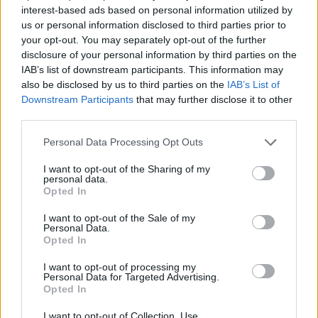
interest-based ads based on personal information utilized by
Δυναμική και ανοδική πορεία για το Τμήμα
us or personal information disclosed to third parties prior to
Ψηφιακών Συστημάτων στις Πανελλαδικές –
your opt-out. You may separately opt-out of the further
Δείτε γιατί
disclosure of your personal information by third parties on the
25/07/2026 09:07
IAB’s list of downstream participants. This information may
also be disclosed by us to third parties on the
IAB’s List of
Downstream Participants
that may further disclose it to other
third parties.
Personal Data Processing Opt Outs
I want to opt-out of the Sharing of my
personal data.
Opted In
I want to opt-out of the Sale of my
Personal Data.
Opted In
I want to opt-out of processing my
Personal Data for Targeted Advertising.
Βάσεις 2026: Οι σχολές με τα υψηλότερα και
Opted In
τα χαμηλότερα μόρια
I want to opt-out of Collection, Use,