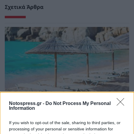
Σχετικά Άρθρα
Notospress.gr -
Do Not Process My Personal
Άνοιξε η πλατφόρμα για το πρόγραμμα
Information
«Τουρισμός για Όλους» - Ποια ΑΦΜ
υποβάλλουν σήμερα αιτήσεις
If you wish to opt-out of the sale, sharing to third parties, or
processing of your personal or sensitive information for
05/08/2026 12:40