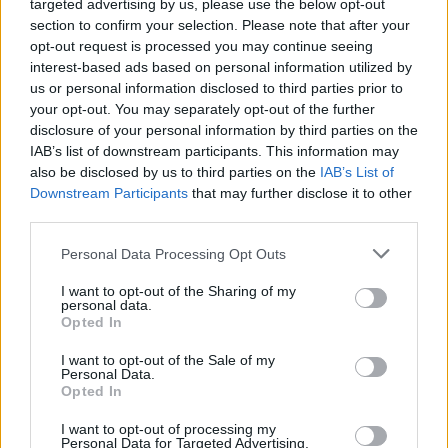
targeted advertising by us, please use the below opt-out
section to confirm your selection. Please note that after your
opt-out request is processed you may continue seeing
interest-based ads based on personal information utilized by
us or personal information disclosed to third parties prior to
your opt-out. You may separately opt-out of the further
disclosure of your personal information by third parties on the
IAB’s list of downstream participants. This information may
also be disclosed by us to third parties on the
IAB’s List of
Downstream Participants
that may further disclose it to other
third parties.
Personal Data Processing Opt Outs
I want to opt-out of the Sharing of my
Θιόπαυτο και Σαμπατική: Οι γείτονες
personal data.
κολπίσκοι στην Αρκαδία που ξεχωρίζουν για
Opted In
την ήρεμη ομορφιά τους
I want to opt-out of the Sale of my
Personal Data.
03/08/2026 13:51
Opted In
I want to opt-out of processing my
Personal Data for Targeted Advertising.