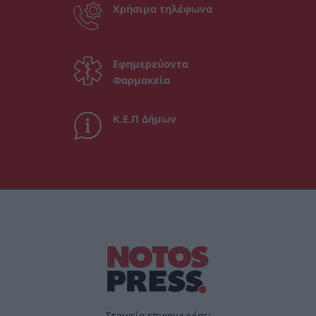
Χρήσιμα τηλέφωνα
Εφημερεύοντα
Φαρμακεία
Κ.Ε.Π Δήμων
Στοιχεία επικοινωνίας: