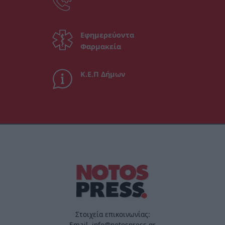
Εφημερεύοντα
Φαρμακεία
Κ.Ε.Π Δήμων
Στοιχεία επικοινωνίας:
Email. info@notospress.gr