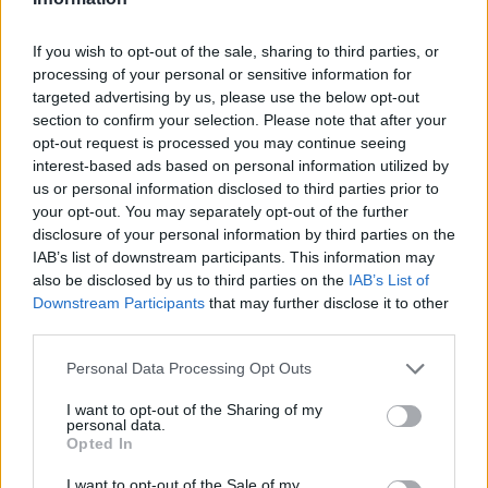
If you wish to opt-out of the sale, sharing to third parties, or
processing of your personal or sensitive information for
3ο ΓΕΛ Καλαμάτας: Επιμόρφωση
targeted advertising by us, please use the below opt-out
εκπαιδευτικών για τη διαφορετικότητα και
section to confirm your selection. Please note that after your
opt-out request is processed you may continue seeing
τον σχολικό εκφοβισμό
interest-based ads based on personal information utilized by
05/08/2026 18:04
us or personal information disclosed to third parties prior to
your opt-out. You may separately opt-out of the further
disclosure of your personal information by third parties on the
IAB’s list of downstream participants. This information may
also be disclosed by us to third parties on the
IAB’s List of
Downstream Participants
that may further disclose it to other
third parties.
Personal Data Processing Opt Outs
I want to opt-out of the Sharing of my
personal data.
Opted In
I want to opt-out of the Sale of my