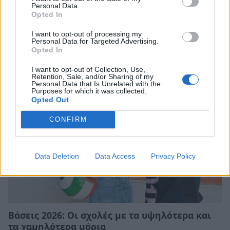
Personal Data.
Δυναμική και ανοδική πορεία για το Τμήμα
Opted In
Ψηφιακών Συστημάτων στις Πανελλαδικές –
I want to opt-out of processing my
Δείτε γιατί
Personal Data for Targeted Advertising.
Opted In
25/07/2026 09:07
I want to opt-out of Collection, Use,
Retention, Sale, and/or Sharing of my
Personal Data that Is Unrelated with the
Purposes for which it was collected.
Opted Out
CONFIRM
Data Deletion
Data Access
Privacy Policy
Βάσεις 2026: Οι σχολές με τα υψηλότερα και
τα χαμηλότερα μόρια