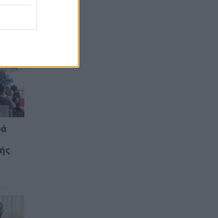
ρά
κής