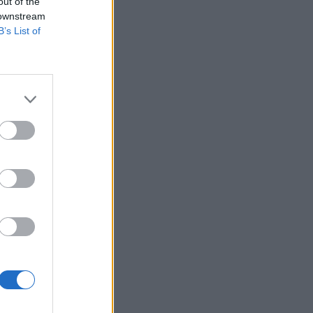
out of the
 downstream
B’s List of