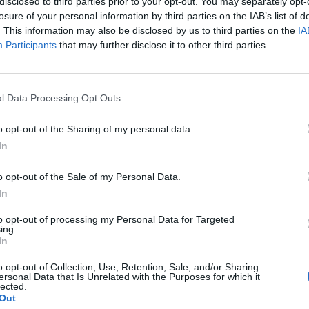
disclosed to third parties prior to your opt-out. You may separately opt-
losure of your personal information by third parties on the IAB’s list of
. This information may also be disclosed by us to third parties on the
IA
ου δείξατε, με την ψήφο σας στο πρόσωπό μου,
Participants
that may further disclose it to other third parties.
 τον Δήμο Σπάρτης.
μένα, έτσι ώστε να αγωνιστώ με όλες μου τις
άλωσα και δραστηριοποιούμαι.
l Data Processing Opt Outs
ουμε σελίδα στην Πόλη μας, παραμένει άσβεστη
τήρια δύναμη για σκληρή δουλειά.
o opt-out of the Sharing of my personal data.
In
αι μη, υποψήφιους δημοτικούς συμβούλους για
ω και πιστεύω ότι για την πρόοδο του τόπου μας,
o opt-out of the Sale of my Personal Data.
In
οι Πολίτες Δήμου Σπάρτης,
to opt-out of processing my Personal Data for Targeted
ι αυτή την Κυριακή!»
ing.
In
o opt-out of Collection, Use, Retention, Sale, and/or Sharing
ersonal Data that Is Unrelated with the Purposes for which it
lected.
Out