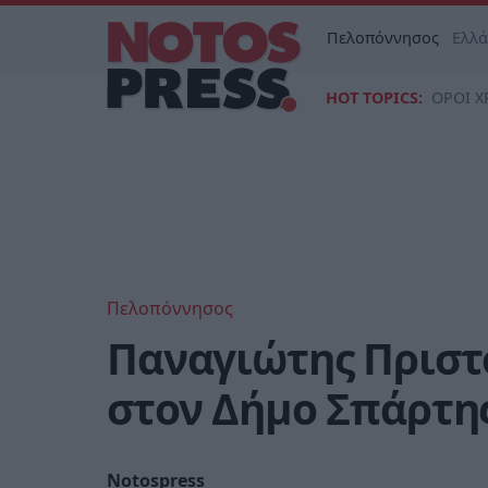
Πελοπόννησος
Ελλ
HOT TOPICS:
ΟΡΟΙ Χ
Πελοπόννησος
Παναγιώτης Πριστ
στον Δήμο Σπάρτη
Notospress