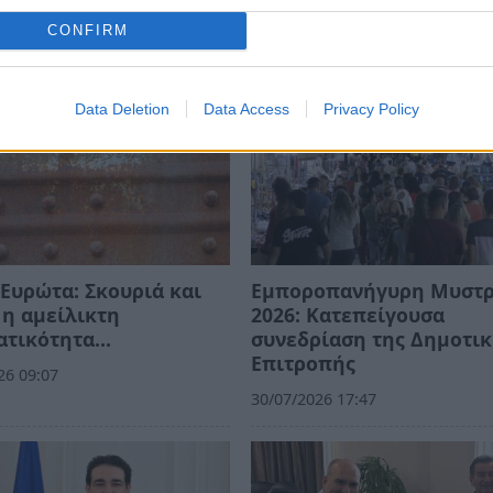
CONFIRM
Data Deletion
Data Access
Privacy Policy
Ευρώτα: Σκουριά και
Εμποροπανήγυρη Μυστ
η αμείλικτη
2026: Κατεπείγουσα
ατικότητα…
συνεδρίαση της Δημοτι
Επιτροπής
26 09:07
30/07/2026 17:47