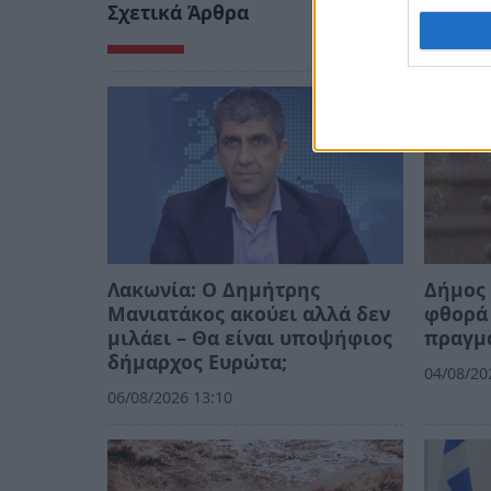
Σχετικά Άρθρα
Λακωνία: Ο Δημήτρης
Δήμος 
Μανιατάκος ακούει αλλά δεν
φθορά 
μιλάει – Θα είναι υποψήφιος
πραγμ
δήμαρχος Ευρώτα;
04/08/20
06/08/2026 13:10