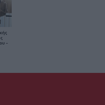
ικής
ης
ου –