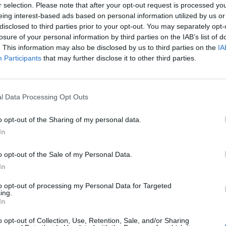
που δημιουργεί η ανακοίνωση του Ιδρύματος
r selection. Please note that after your opt-out request is processed y
eing interest-based ads based on personal information utilized by us or
οκομείου, θα δείξει ότι η παραμονή του Τμήματος
disclosed to third parties prior to your opt-out. You may separately opt-
τη επιλογή, με βάση τόσο το οικονομικό όσο και
losure of your personal information by third parties on the IAB’s list of
ο. Το ίδιο έπραξαν και όλοι οι παριστάμενοι.
. This information may also be disclosed by us to third parties on the
IA
Participants
that may further disclose it to other third parties.
μή είναι αδύνατη για νομικούς λόγους η άμεση
όγλου που ενσωματώνονται στα μηχανογραφικά
l Data Processing Opt Outs
ξετάσεις, όπως η εν λόγω πρόβλεψη που αφορά
ναφέρθηκε όμως και στην πρόθεση της
o opt-out of the Sharing of my personal data.
θεώρηση του χάρτη της τριτοβάθμιας
In
και αντικειμενικά κριτήρια και δεσμεύθηκε, στο
 προσεκτικά το θέμα της παραμονής της
o opt-out of the Sale of my Personal Data.
In
to opt-out of processing my Personal Data for Targeted
 αναδιάταξη της δομής της τριτοβάθμιας
ing.
In
πό την αυθαίρετη μέθοδο των επιτροπών του
 θα αναδείξει, με αντικειμενικό και
o opt-out of Collection, Use, Retention, Sale, and/or Sharing