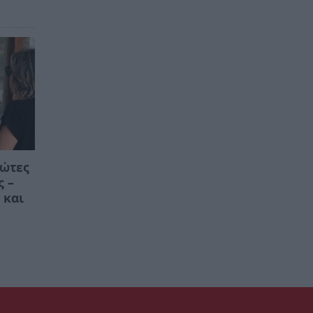
ρώτες
ς –
 και