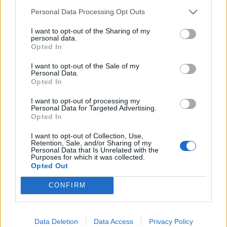
του τόπου, διότι ο τουρισμός είναι εθνική υπόθεση.
Personal Data Processing Opt Outs
Ο τουρισμός μας αφορά όλους και μας ενώνει
όλους».
I want to opt-out of the Sharing of my
personal data.
Opted In
I want to opt-out of the Sale of my
TAGS:
ΤΟΥΡΙΣΜΟΣ
Personal Data.
Opted In
I want to opt-out of processing my
Personal Data for Targeted Advertising.
Opted In
I want to opt-out of Collection, Use,
Retention, Sale, and/or Sharing of my
Personal Data that Is Unrelated with the
Purposes for which it was collected.
Opted Out
CONFIRM
Data Deletion
Data Access
Privacy Policy