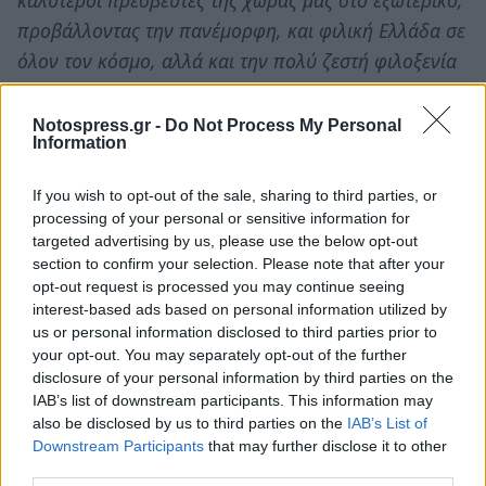
προβάλλοντας την πανέμορφη, και φιλική Ελλάδα σε
όλον τον κόσμο, αλλά και την πολύ ζεστή φιλοξενία
που προσφέρουμε ως λαός. Γιατί Πολιτισμός δεν
σημαίνει από μόνος του και Τουρισμό. Ο Τουρισμός
Notospress.gr -
Do Not Process My Personal
Information
είναι φιλοξενία, εμπειρία, διανυκτέρευση, εστίαση.
If you wish to opt-out of the sale, sharing to third parties, or
Αυτή τη μοναδική τουριστική ταυτότητα μας
processing of your personal or sensitive information for
γιορτάζουμε με πολλή υπερηφάνεια αλλά και
targeted advertising by us, please use the below opt-out
αναδεικνύουμε με υψηλό αίσθημα ευθύνης κατά την
section to confirm your selection. Please note that after your
opt-out request is processed you may continue seeing
εφαρμογή αναπτυξιακών πολιτικών που θα πάνε τον
interest-based ads based on personal information utilized by
τουρισμό μας και την Ελλάδα ακόμη πιο ψηλά τα
us or personal information disclosed to third parties prior to
επόμενα χρόνια.
your opt-out. You may separately opt-out of the further
disclosure of your personal information by third parties on the
Σε αυτή την κοινή προσπάθεια για τον ελληνικό
IAB’s list of downstream participants. This information may
also be disclosed by us to third parties on the
IAB’s List of
τουρισμό αλλά και τον τουρισμό της Λακωνίας μας,
Downstream Participants
that may further disclose it to other
θέλουμε δίπλα μας όλες τις παραγωγικές δυνάμεις
third parties.