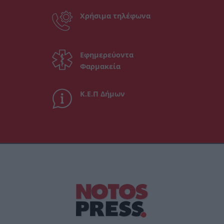
Χρήσιμα τηλέφωνα
Εφημερεύοντα
Φαρμακεία
Κ.Ε.Π Δήμων