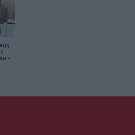
ικής
ης
ου –