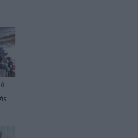
ρά
κής