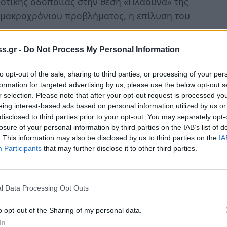
ροτικής οδοποιίας στην θέση «Πλαούνα» της
 μακροχρόνιου προβλήματος, η επίλυση του
s.gr -
Do Not Process My Personal Information
ην ευχαριστήρια επιστολή της Προέδρου και
ά:
to opt-out of the sale, sharing to third parties, or processing of your per
formation for targeted advertising by us, please use the below opt-out s
στήσουμε τόσο εσάς όσο και τον Αντιδήμαρχο
r selection. Please note that after your opt-out request is processed y
ατότητας της αγροτικής οδού στη θέση Πλαούνα.
eing interest-based ads based on personal information utilized by us or
ία σας, την άριστη συνεργασία και κατανόηση
disclosed to third parties prior to your opt-out. You may separately opt-
losure of your personal information by third parties on the IAB’s list of
που αντιμετωπίζουμε.
»
. This information may also be disclosed by us to third parties on the
IA
Participants
that may further disclose it to other third parties.
l Data Processing Opt Outs
o opt-out of the Sharing of my personal data.
In