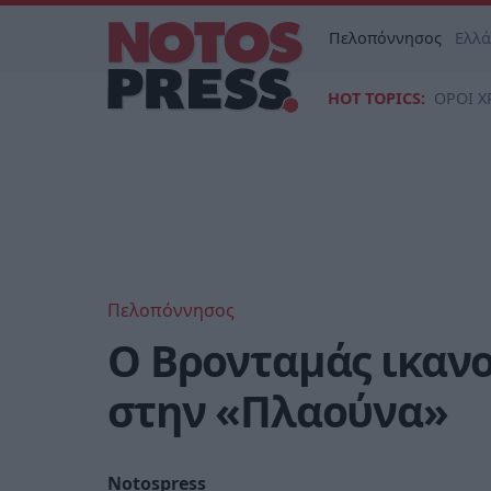
Πελοπόννησος
Ελλ
HOT TOPICS:
ΟΡΟΙ Χ
Πελοπόννησος
Ο Βρονταμάς ικανο
στην «Πλαούνα»
Notospress