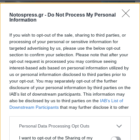
Notospress.gr -
Do Not Process My Personal
Information
If you wish to opt-out of the sale, sharing to third parties, or
processing of your personal or sensitive information for
targeted advertising by us, please use the below opt-out
section to confirm your selection. Please note that after your
opt-out request is processed you may continue seeing
interest-based ads based on personal information utilized by
us or personal information disclosed to third parties prior to
your opt-out. You may separately opt-out of the further
3ο ΓΕΛ Καλαμάτας: Επιμόρφωση
disclosure of your personal information by third parties on the
εκπαιδευτικών για τη διαφορετικότητα και
IAB’s list of downstream participants. This information may
τον σχολικό εκφοβισμό
also be disclosed by us to third parties on the
IAB’s List of
Downstream Participants
that may further disclose it to other
05/08/2026 18:04
third parties.
Personal Data Processing Opt Outs
I want to opt-out of the Sharing of my