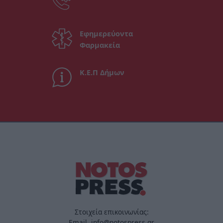
Εφημερεύοντα
Φαρμακεία
Κ.Ε.Π Δήμων
Στοιχεία επικοινωνίας:
Email. info@notospress.gr