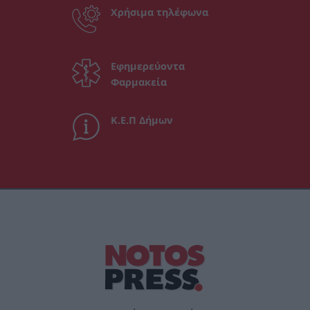
Χρήσιμα τηλέφωνα
Εφημερεύοντα
Φαρμακεία
Κ.Ε.Π Δήμων