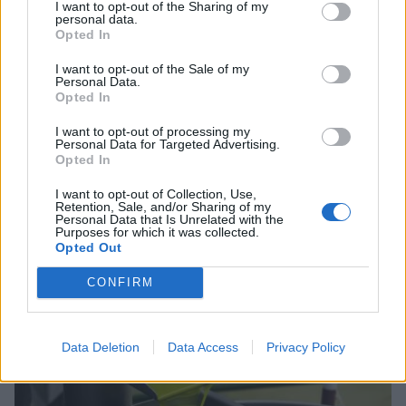
I want to opt-out of the Sharing of my
personal data.
Opted In
I want to opt-out of the Sale of my
Personal Data.
Opted In
I want to opt-out of processing my
Personal Data for Targeted Advertising.
Opted In
I want to opt-out of Collection, Use,
Σχέδια Βελτίωσης: Υπεγράφη η Κοινή
Retention, Sale, and/or Sharing of my
Απόφαση με δημόσια δαπάνη 263,5 εκατ.
Personal Data that Is Unrelated with the
Purposes for which it was collected.
ευρώ
Opted Out
08/08/2026 11:09
CONFIRM
Data Deletion
Data Access
Privacy Policy