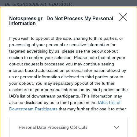
με τεκμηριωμένες προτάσεις.
Αυτό σημαίνει πρόληψη και στην πρόληψη εμείς οι
Notospress.gr -
Do Not Process My Personal
Information
Οικολόγοι της Πελοποννήσου δίνουμε
προτεραιότητα. Αυτό επιβάλλει η κλιματική αλλαγή -
If you wish to opt-out of the sale, sharing to third parties, or
έχει έρθει η ώρα να πάρουμε γενναίες αποφάσεις και
processing of your personal or sensitive information for
όχι να λέμε κατόπιν εορτής τι έπρεπε να είχε γίνει».
targeted advertising by us, please use the below opt-out
section to confirm your selection. Please note that after your
opt-out request is processed you may continue seeing
Η κ. Λυμπεροπούλου ρωτά την Περιφερειακή Αρχή
interest-based ads based on personal information utilized by
Πελοποννήσου αν κρίνει απαραίτητη την επέκταση
us or personal information disclosed to third parties prior to
της αντιπυρικής περιόδου στην Πελοπόννησο και
your opt-out. You may separately opt-out of the further
disclosure of your personal information by third parties on the
την καλεί να ανακοινώσει σε επίπεδο περιφερειακών
IAB’s list of downstream participants. This information may
ενοτήτων ποια προληπτικά μέτρα έχουν ληφθεί
also be disclosed by us to third parties on the
IAB’s List of
φέτος για τη δασοπροστασία και τι άλλο προβλέπεται
Downstream Participants
that may further disclose it to other
third parties.
για την προστασία από τις πυρκαγιές, τον
αποτελεσματικό συντονισμό των υπηρεσιών
Personal Data Processing Opt Outs
(πυροσβεστικής Υπηρεσίας – Δασικής Υπηρεσίας –