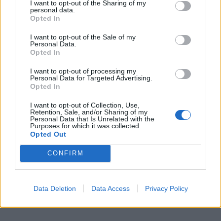
I want to opt-out of the Sharing of my
εθελοντών) στην αντιπυρική περίοδο και την έγκαιρη
personal data.
Opted In
επέμβαση σε περιπτώσεις έκτακτης ανάγκης.».
I want to opt-out of the Sale of my
Personal Data.
Opted In
TAGS:
ΔΗΜΗΤΡΑ ΛΥΜΠΕΡΟΠΟΥΛΟΥ
I want to opt-out of processing my
ΠΕΡΙΦΕΡΕΙΑ ΠΕΛΟΠΟΝΝΗΣΟΥ
ΠΥΡΚΑΓΙΑ
Personal Data for Targeted Advertising.
Opted In
I want to opt-out of Collection, Use,
Retention, Sale, and/or Sharing of my
Personal Data that Is Unrelated with the
Purposes for which it was collected.
Opted Out
CONFIRM
Data Deletion
Data Access
Privacy Policy