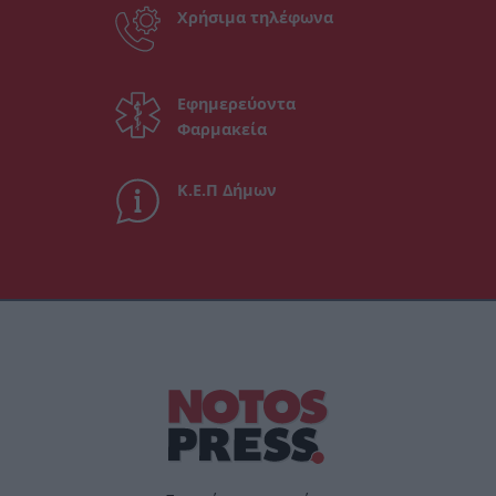
Χρήσιμα τηλέφωνα
Εφημερεύοντα
Φαρμακεία
Κ.Ε.Π Δήμων