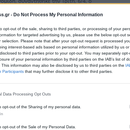
ομίδη, συναντήθηκε την Τρίτη, 6/4, ο
s.gr -
Do Not Process My Personal Information
που απασχολούν τη λακωνική εκπαιδευτική
to opt-out of the sale, sharing to third parties, or processing of your per
ργίας της
εκπαιδευτικής διαδικασίας εν
formation for targeted advertising by us, please use the below opt-out s
r selection. Please note that after your opt-out request is processed y
eing interest-based ads based on personal information utilized by us or
ματικού Σχολείου
, με όλες τις παραμέτρους
disclosed to third parties prior to your opt-out. You may separately opt-
ι μαθητές.
losure of your personal information by third parties on the IAB’s list of
. This information may also be disclosed by us to third parties on the
IA
Participants
that may further disclose it to other third parties.
συμμετείχε στην συνάντηση του Διευθυντή
η
της ΕΛΜΕ Λακωνίας
, με τους οποίους
 εκπαιδευτικών,
αλλά και οι απόψεις τους
l Data Processing Opt Outs
ματικό Σχολείο.
o opt-out of the Sharing of my personal data.
υναντήσεων, ο κ. Δαβάκης επικοινώνησε δύο
In
 Μακρή
, η οποία άμεσα απάντησε σε
o opt-out of the Sale of my Personal Data.