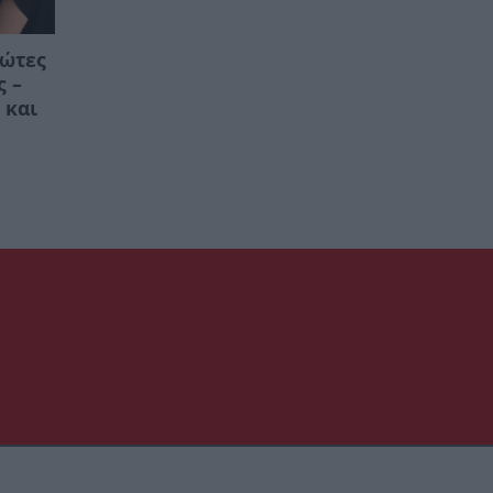
ρώτες
ς –
 και