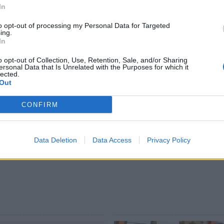
In
:
to opt-out of processing my Personal Data for Targeted
ing.
ς εκπαίδευσης στη Λακωνία, για να τους
In
άλλει η πανδημία, αλλά και όχι μόνο.
o opt-out of Collection, Use, Retention, Sale, and/or Sharing
ersonal Data that Is Unrelated with the Purposes for which it
lected.
συζήτηση, τόσο με τους Προϊσταμένους όσο και
Out
ι επικοινωνήσαμε με την υφυπουργό Παιδείας
CONFIRM
Data Deletion
Data Access
Privacy Policy
ΠΡΩΤΟΒΑΘΜΙΑ ΕΚΠΑΙΔΕΥΣΗ ΛΑΚΩΝΙΑΣ