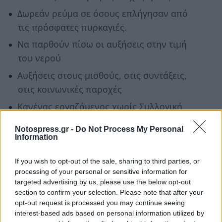
Δωρεάν ρεύμα σε όσους επλήγησαν από
τις πρόσφατες πυρκαγιές.
Να παρθούν πίσω οι αυξήσεις στην τιμή
του νερού
Αυξήσεις στους μισθούς, στις συντάξεις,
στις κοινωνικές παροχές
Κανένας εργαζόμενος χωρίς Συλλογική
Σύμβαση Εργασίας (ΣΣΕ).
Notospress.gr -
Do Not Process My Personal
Κανένας εργαζόμενος κάτω από 751 ευρώ
Information
Ακολουθήστε το
notospress.gr
στο Google News και
If you wish to opt-out of the sale, sharing to third parties, or
processing of your personal or sensitive information for
μάθετε πρώτοι
όλες τις ειδήσεις
targeted advertising by us, please use the below opt-out
section to confirm your selection. Please note that after your
opt-out request is processed you may continue seeing
TAGS:
ΣΩΜΑΤΕΙΟ ΣΥΝΤΑΞΙΟΥΧΩΝ ΙΚΑ - ΕΦΚΑ ΛΑΚΩΝΙΑΣ
interest-based ads based on personal information utilized by