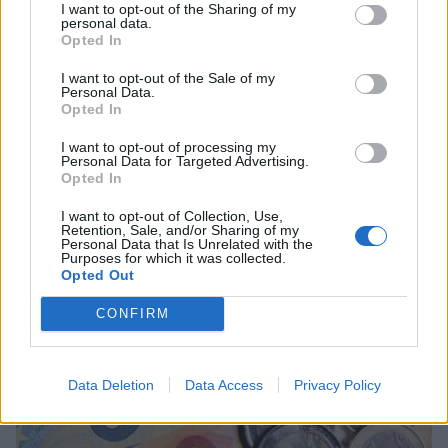
I want to opt-out of the Sharing of my
personal data.
Opted In
Οικονομία
I want to opt-out of the Sale of my
Personal Data.
«Πικρός» ο καφές: Η αύξηση των
Opted In
διεθνών τιμών οδηγεί σε νέες
I want to opt-out of processing my
ανατιμήσεις
Personal Data for Targeted Advertising.
Opted In
19 Σεπτεμβρίου 2025 19:53
I want to opt-out of Collection, Use,
Retention, Sale, and/or Sharing of my
Personal Data that Is Unrelated with the
Purposes for which it was collected.
Opted Out
CONFIRM
Data Deletion
Data Access
Privacy Policy