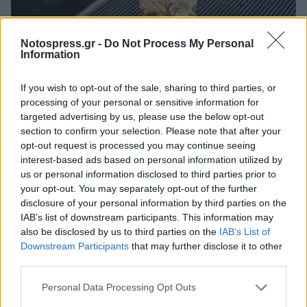
Notospress.gr -
Do Not Process My Personal
Information
Οικονομία
Έως 600€ τον χρόνο για έναν καφέ την
If you wish to opt-out of the sale, sharing to third parties, or
ημέρα – Οι τιμές και οι αυξήσεις
processing of your personal or sensitive information for
targeted advertising by us, please use the below opt-out
26 Σεπτεμβρίου 2025 13:06
section to confirm your selection. Please note that after your
opt-out request is processed you may continue seeing
interest-based ads based on personal information utilized by
us or personal information disclosed to third parties prior to
your opt-out. You may separately opt-out of the further
disclosure of your personal information by third parties on the
IAB’s list of downstream participants. This information may
also be disclosed by us to third parties on the
IAB’s List of
Downstream Participants
that may further disclose it to other
third parties.
Personal Data Processing Opt Outs