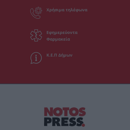
Χρήσιμα τηλέφωνα
Εφημερεύοντα
Φαρμακεία
Κ.Ε.Π Δήμων