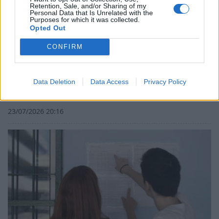
Retention, Sale, and/or Sharing of my
Personal Data that Is Unrelated with the
Purposes for which it was collected.
Opted Out
CONFIRM
Data Deletion
Data Access
Privacy Policy
Βάσεις 2026: Οι σχολές με τα υψηλότερα και
τα χαμηλότερα μόρια
23/07/2026 20:16