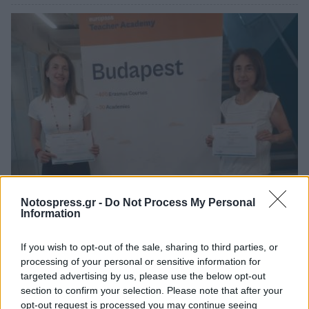
3ο ΓΕΛ Καλαμάτας: Επιμόρφωση
Notospress.gr -
Do Not Process My Personal
Information
εκπαιδευτικών για τη διαφορετικότητα και
τον σχολικό εκφοβισμό
If you wish to opt-out of the sale, sharing to third parties, or
05/08/2026 18:04
processing of your personal or sensitive information for
targeted advertising by us, please use the below opt-out
section to confirm your selection. Please note that after your
opt-out request is processed you may continue seeing