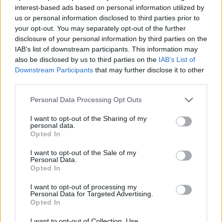
interest-based ads based on personal information utilized by
us or personal information disclosed to third parties prior to
your opt-out. You may separately opt-out of the further
disclosure of your personal information by third parties on the
IAB’s list of downstream participants. This information may
also be disclosed by us to third parties on the
IAB’s List of
Downstream Participants
that may further disclose it to other
third parties.
Personal Data Processing Opt Outs
Δυναμική και ανοδική πορεία για το Τμήμα
I want to opt-out of the Sharing of my
Ψηφιακών Συστημάτων στις Πανελλαδικές –
personal data.
Opted In
Δείτε γιατί
I want to opt-out of the Sale of my
25/07/2026 09:07
Personal Data.
Opted In
I want to opt-out of processing my
Personal Data for Targeted Advertising.
Opted In
I want to opt-out of Collection, Use,