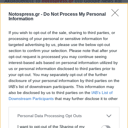
Ακολουθήστε το
notospress.gr
στο Google News και
μάθετε πρώτοι
όλες τις ειδήσεις
Notospress.gr -
Do Not Process My Personal
Information
TAGS:
ΑΓΟΡΑ
I-EKEP
ΣΠΑΡΤΗ
If you wish to opt-out of the sale, sharing to third parties, or
processing of your personal or sensitive information for
targeted advertising by us, please use the below opt-out
section to confirm your selection. Please note that after your
opt-out request is processed you may continue seeing
interest-based ads based on personal information utilized by
us or personal information disclosed to third parties prior to
your opt-out. You may separately opt-out of the further
disclosure of your personal information by third parties on the
IAB’s list of downstream participants. This information may
also be disclosed by us to third parties on the
IAB’s List of
Downstream Participants
that may further disclose it to other
third parties.
Personal Data Processing Opt Outs
I want to opt-out of the Sharing of my