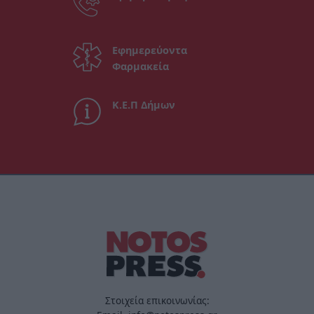
Εφημερεύοντα
Φαρμακεία
Κ.Ε.Π Δήμων
Στοιχεία επικοινωνίας: