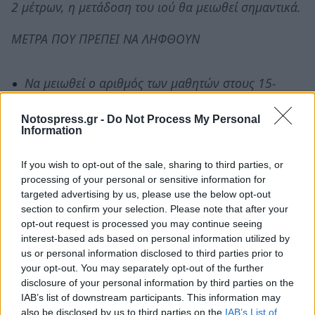
2 μέτρων, η μετάδοση του ιού θα μειωθεί σημαντικά.
ΜΕΤΡΑ ΠΟΥ ΠΡΕΠΕΙ ΝΑ ΛΗΦΘΟΥΝ
Να μειωθεί ο αριθμός των μαθητών στους 15-
16 ανά τμήμα.
Notospress.gr -
Do Not Process My Personal
Να γίνονται δωρεάν όλα τα απαραίτητα Rapid
Information
τεστ για όλους, εμβολιασμένοι είτε όχι.
If you wish to opt-out of the sale, sharing to third parties, or
Να χορηγηθούν δωρεάν ασφαλή μέσα
processing of your personal or sensitive information for
προφύλαξης (χειρουργικές μάσκες, FFP2,
targeted advertising by us, please use the below opt-out
αντισηπτικά ) και να εξοπλιστούν τα σχολεία
section to confirm your selection. Please note that after your
opt-out request is processed you may continue seeing
με συσκευές καθαρισμού και ανανέωσης του
interest-based ads based on personal information utilized by
αέρα
us or personal information disclosed to third parties prior to
your opt-out. You may separately opt-out of the further
Να τροποποιηθεί η απόφαση που προβλέπει
disclosure of your personal information by third parties on the
την νόσηση του 50% + 1 των μαθητών/τριων
IAB’s list of downstream participants. This information may
για να ανασταλεί η λειτουργία ενός τμήματος
also be disclosed by us to third parties on the
IAB’s List of