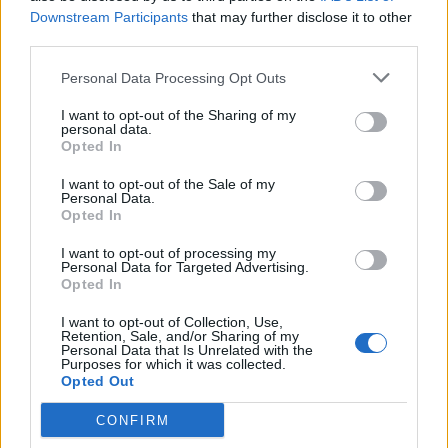
Downstream Participants
that may further disclose it to other
Να ληφθούν μέτρα αποφυγής του
third parties.
συνωστισμού των μαθητών στα μέσα μαζικής
Personal Data Processing Opt Outs
μεταφοράς.
I want to opt-out of the Sharing of my
personal data.
Αναμένω την απάντηση σας
Opted In
Μαθητής Γυμνασίου Πατρών
»
I want to opt-out of the Sale of my
Personal Data.
Opted In
Ακολουθήστε το
notospress.gr
στο Google News και
μάθετε πρώτοι
όλες τις ειδήσεις
I want to opt-out of processing my
Personal Data for Targeted Advertising.
Opted In
I want to opt-out of Collection, Use,
TAGS:
ΠΑΤΡΑ
ΣΧΟΛΕΙΑ
ΜΑΘΗΤΗΣ
Retention, Sale, and/or Sharing of my
Personal Data that Is Unrelated with the
ΝΙΚΗ ΚΕΡΑΜΕΩΣ
SELF TEST
Purposes for which it was collected.
Opted Out
CONFIRM