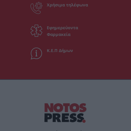
Χρήσιμα τηλέφωνα
Εφημερεύοντα
Φαρμακεία
Κ.Ε.Π Δήμων