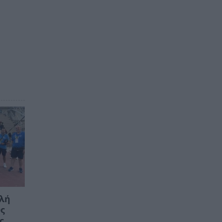
ολή
υς
ς