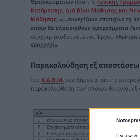
Θρησκευμάτων
(διά της
Γενικής Γραμμ
Κατάρτισης, Διά Βίου Μάθησης και Νε
Μάθησης
,
«…συνεχίζουν επιτυχώς τη λει
οποίο θα υλοποιηθούν προγράμματα Γεν
συγχρηματοδοτούμενου Έργου
«Κέντρα 
5002212)».
Παρακολούθηση εξ αποστάσεω
Στο
Κ.Δ.Β.Μ.
του Δήμου Σπάρτης μπορού
παρακολούθηση των οποίων θα είναι εξ
Notospres
If you wish 