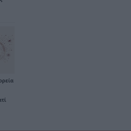
ορεία
ατί