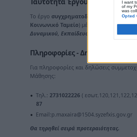
Ταυτότητα Έργου
I want t
of my P
was col
Το έργο
συγχρηματοδοτείται
από την
Ε
Opted 
Κοινωνικό Ταμείο
) μέσω του Επιχειρη
Δυναμικού, Εκπαίδευση και Διά Βίου Μά
Πληροφορίες - Δηλώσεις συμμε
Για πληροφορίες και δηλώσεις συμμετοχ
Μάθησης:
Τηλ.:
2731022226
( εσωτ.120,121,122,12
87
Email:p.maxaira@1504.syzefxis.gov.gr
Θα τηρηθεί σειρά προτεραιότητας.