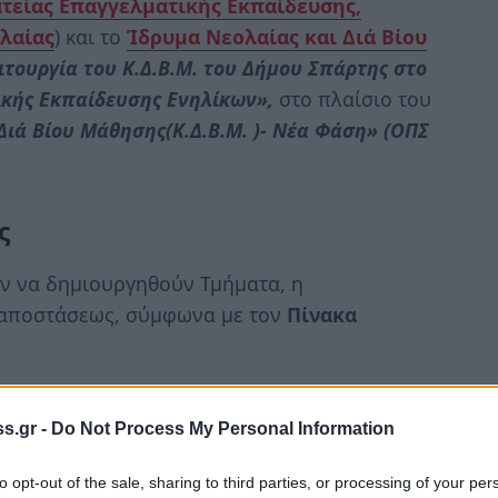
ατείας Επαγγελματικής Εκπαίδευσης,
ολαίας
) και το
Ίδρυμα Νεολαίας και Διά Βίου
τουργία του Κ.Δ.Β.Μ. του Δήμου Σπάρτης στο
ικής Εκπαίδευσης Ενηλίκων»,
στο πλαίσιο του
Διά Βίου Μάθησης(Κ.Δ.Β.Μ. )- Νέα Φάση» (ΟΠΣ
ς
ν να δημιουργηθούν Τμήματα, η
 αποστάσεως, σύμφωνα με τον
Πίνακα
s.gr -
Do Not Process My Personal Information
to opt-out of the sale, sharing to third parties, or processing of your per