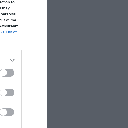
ection to
ou may
 personal
out of the
 downstream
B’s List of