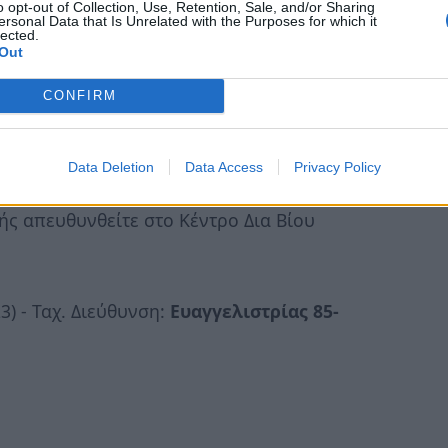
o opt-out of Collection, Use, Retention, Sale, and/or Sharing
ersonal Data that Is Unrelated with the Purposes for which it
lected.
λλάδα
και την Ευρωπαϊκή Ένωση (
Ευρωπαϊκό
Out
σιακού Προγράμματος
«Ανάπτυξη Ανθρώπινου
CONFIRM
θηση».
τοχής
Data Deletion
Data Access
Privacy Policy
ής απευθυνθείτε στο Κέντρο Δια Βίου
3) - Ταχ. Διεύθυνση:
Ευαγγελιστρίας 85-