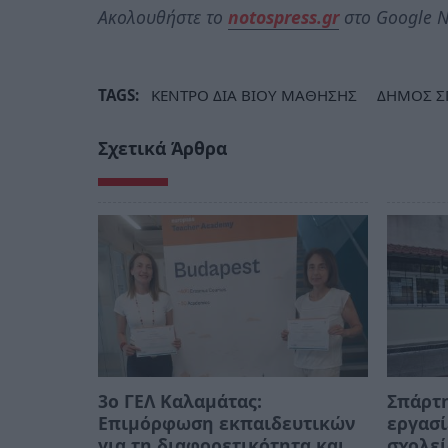
Ακολουθήστε το
notospress.gr
στο Google N
TAGS:
ΚΕΝΤΡΟ ΔΙΑ ΒΙΟΥ ΜΑΘΗΣΗΣ
ΔΗΜΟΣ Σ
Σχετικά Άρθρα
3ο ΓΕΛ Καλαμάτας:
Σπάρτη
Επιμόρφωση εκπαιδευτικών
εργασί
για τη διαφορετικότητα και
σχολεί