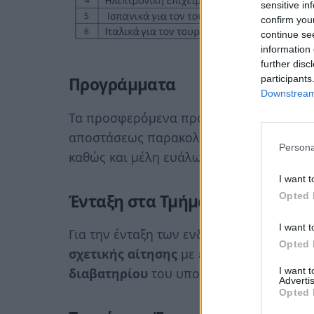
sensitive in
confirm you
continue se
information 
further disc
participants
Προγράμματα
Downstream 
Τα προσφερόμενα προγράμματα μπορούν
αποστάσεως παρακολούθησης ανεξαρτήτω
Persona
καθώς και μέλη ευάλωτων κοινωνικά ομ
I want t
Opted 
Ένταξη στα Τμήματα
I want t
Για την ένταξη των ενδιαφερομένων στα 
Opted 
σχετικής αίτησης
με
επίδειξη του δελτ
I want 
διαβατηρίου
του υποψήφιου.
Advertis
Opted 