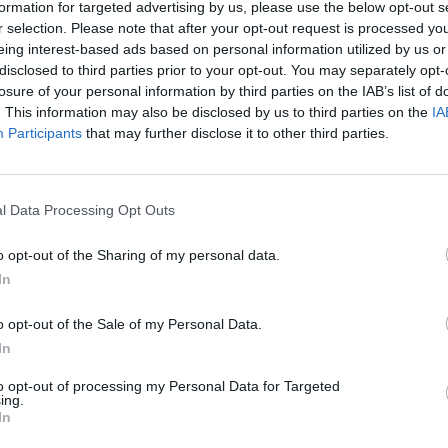
formation for targeted advertising by us, please use the below opt-out s
r selection. Please note that after your opt-out request is processed y
eing interest-based ads based on personal information utilized by us or
disclosed to third parties prior to your opt-out. You may separately opt-
losure of your personal information by third parties on the IAB’s list of
. This information may also be disclosed by us to third parties on the
IA
Participants
that may further disclose it to other third parties.
 να παρακολουθήσουν ενήλικες μέσω της εξ
ς χώρας καταγωγής, ηλικίας και μόρφωσης,
l Data Processing Opt Outs
άδων.
o opt-out of the Sharing of my personal data.
In
o opt-out of the Sale of my Personal Data.
Τμήματα, απαιτείται η
συμπλήρωση
In
ίου αστυνομικής
ταυτότητας
ή του
to opt-out of processing my Personal Data for Targeted
ing.
In