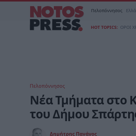
Πελοπόννησος
Ελλ
HOT TOPICS:
ΟΡΟΙ Χ
Πελοπόννησος
Νέα Τμήματα στο Κ
του Δήμου Σπάρτη
Δημήτρης Πανάγος