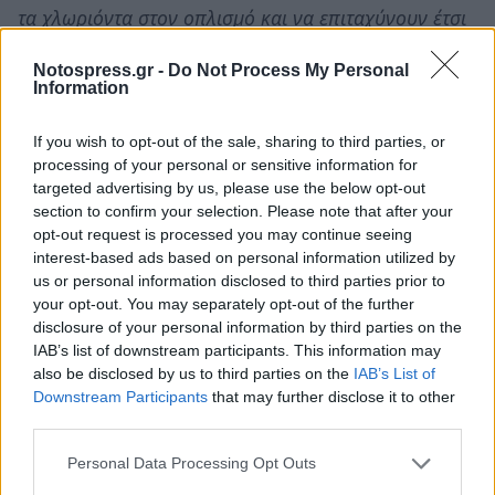
τα χλωριόντα στον οπλισμό και να επιταχύνουν έτσι
την διαδικασία της διάβρωσης. Με τις υγρασίες
Notospress.gr -
Do Not Process My Personal
λοιπόν και τις εισροές υδάτων που έχουν υπάρξει
Information
τους τελευταίους μήνες, οι χάλυβες σιδηροπλισμού
έχουν διαβρωθεί και τινάξει την ούτως η άλλως
If you wish to opt-out of the sale, sharing to third parties, or
processing of your personal or sensitive information for
σχεδόν ανύπαρκτη επικάλυψη μπετόν. Η
targeted advertising by us, please use the below opt-out
καταστροφή που δημιουργείται είναι ιδιαίτερα
section to confirm your selection. Please note that after your
σύνθετη, καθώς η ενανθράκωση του σιδηρού
opt-out request is processed you may continue seeing
interest-based ads based on personal information utilized by
οπλισμού προκαλεί αύξηση του όγκου του, με
us or personal information disclosed to third parties prior to
αποτέλεσμα τη δημιουργία εσωτερικών τάσεων και
your opt-out. You may separately opt-out of the further
ρωγμών, με μακροπρόθεσμο αποτέλεσμα τη
disclosure of your personal information by third parties on the
IAB’s list of downstream participants. This information may
διόγκωση των ρωγμών, αποκολλήσεις αλλά και
also be disclosed by us to third parties on the
IAB’s List of
πτώσεις τμημάτων επιχρισμάτων και σκυροδέματος,
Downstream Participants
that may further disclose it to other
λόγω της συνεχούς αύξησης διατομής των οπλισμών.
third parties.
Personal Data Processing Opt Outs
Επίσης, λόγω της συνεχούς οξείδωσης του χάλυβα