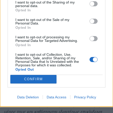
μειώνεται η ενεργός διατομή του και κατά συνέπεια
I want to opt-out of the Sharing of my
personal data.
μειώνεται η αντοχή του σε εφελκυσμό και η
Opted In
αντίσταση του χάλυβα σε κόπωση, με δυσμενείς
I want to opt-out of the Sale of my
αποτελέσματα για τη στατικότητα του εκάστοτε
Personal Data.
Opted In
φορέα, μιας και η ράβδος που έχει προσβληθεί
γίνεται πλέον εύθραυστη, με ταυτόχρονη μείωση της
I want to opt-out of processing my
Personal Data for Targeted Advertising.
ολκιμότητας του χάλυβα, με αποτέλεσμα να μην
Opted In
υπάρχουν έγκαιρες προειδοποιήσεις σε περίπτωση
I want to opt-out of Collection, Use,
αστοχίας υλικού (ψαθυρή αστοχία υλικού).
Retention, Sale, and/or Sharing of my
Personal Data that Is Unrelated with the
Purposes for which it was collected.
Τα κουφώματα-ξύλινα του κτιρίου έχουν
Opted Out
καταστραφεί ή αποκολληθεί και η κίνηση τους είναι
CONFIRM
αδύνατη. Χρήζουν αντικατάστασης ή επισκευής.
Εξίσου και τα πλακίδια στο εσωτερικό του κτιρίου
χρήζουν άμεσης αντικατάστασης, καθώς έχουν
Data Deletion
Data Access
Privacy Policy
υποστεί αποκολλήσεις και θραύσεις κατά ένα μεγάλο
μέρος τους και καθίστανται ιδιαιτέρως επικίνδυνα .