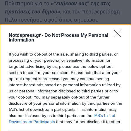
Πολιτισμού για το
«”ευήκοον ους” της στις
προτάσεις του δήμου»
, και τον περιφερειάρχη
Πελοποννήσου αφού όπως σημείωσε
χαρακτηριστικά
«χωρίς το ενδιαφέρον του για τη
Μονεμβασία και την χρηματοδότηση της
Notospress.gr -
Do Not Process My Personal
Information
Περιφέρειας δεν θα φθάναμε στο σημερινό
αποτέλεσμα».
If you wish to opt-out of the sale, sharing to third parties, or
processing of your personal or sensitive information for
targeted advertising by us, please use the below opt-out
section to confirm your selection. Please note that after your
opt-out request is processed you may continue seeing
interest-based ads based on personal information utilized by
us or personal information disclosed to third parties prior to
your opt-out. You may separately opt-out of the further
disclosure of your personal information by third parties on the
IAB’s list of downstream participants. This information may
also be disclosed by us to third parties on the
IAB’s List of
Downstream Participants
that may further disclose it to other
third parties.