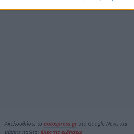
Ακολουθήστε το
notospress.gr
στο Google News και
μάθετε πρώτοι
όλες τις ειδήσεις