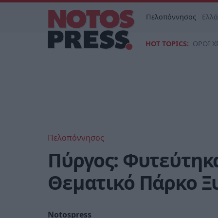
Πελοπόννησος
Ελλ
HOT TOPICS:
ΟΡΟΙ Χ
Πελοπόννησος
Πύργος: Φυτεύτηκα
Θεματικό Πάρκο Ξ
Notospress