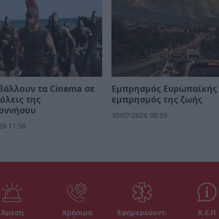
βάλλουν τα Cinema σε
Εμπρησμός Ευρωπαϊκής 
όλεις της
εμπρησμός της ζωής
οννήσου
30/07/2026 08:59
26 11:58
Άμεση
Χρήσιμα
Εφημερεύοντα
Κ.Ε.Π