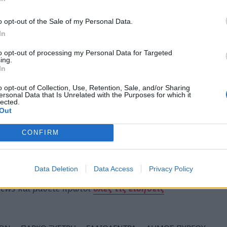
υμβολής στις παγκόσμιες προσπάθειες
o opt-out of the Sale of my Personal Data.
In
b SDG7 αναλαμβάνει την διάθεση των
to opt-out of processing my Personal Data for Targeted
ροφύτευσης στους συνεργαζόμενους Δήμους
ing.
In
 και μέσω του UNAI στα αντίστοιχα ΜΜΕ του
o opt-out of Collection, Use, Retention, Sale, and/or Sharing
ersonal Data that Is Unrelated with the Purposes for which it
lected.
της συνεργασίας με σκοπό την συγκρότηση
Out
rnational Cooperative Initiative – ICI) στο
CONFIRM
ων του Οργανισμού Οικονομικής Συνεργασίας
(Black Sea Economic Cooperation
Data Deletion
Data Access
Privacy Policy
ews και μάθετε πρώτοι
όλες τις ειδήσεις