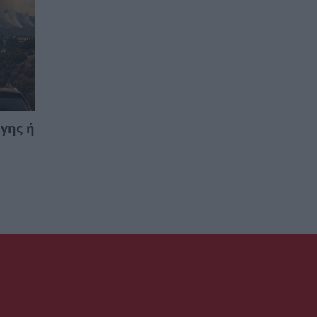
γης ή