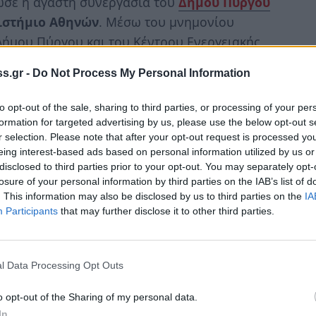
ωσε η αγαστή συνεργασία του
Δήμου Πύργου
ιστήμιο Αθηνών
. Μέσω του μνημονίου
Δήμου Πύργου και του Κέντρου Ενεργειακής
ΠΑ ολοκληρώθηκε η φύτευση 100
s.gr -
Do Not Process My Personal Information
to opt-out of the sale, sharing to third parties, or processing of your per
της πρωτοβουλίας «75UN – 75 Trees UNAI
formation for targeted advertising by us, please use the below opt-out s
enic Plants», ενώ αναμένεται η φύτευση και
r selection. Please note that after your opt-out request is processed y
υ Πράσινου Ταμείου. Η πρόταση συνεργασίας
eing interest-based ads based on personal information utilized by us or
disclosed to third parties prior to your opt-out. You may separately opt-
ρέχει» το συγκριμένο πρόγραμμα. Μια
losure of your personal information by third parties on the IAB’s list of
ό τον Δήμαρχο Πύργου Παναγιώτη
. This information may also be disclosed by us to third parties on the
IA
αταλυτική συμβολή του συνεργάτη του
Participants
that may further disclose it to other third parties.
 διάστημα.
η μεταξύ του Δήμου Πύργου και του KΕΠΑ –
l Data Processing Opt Outs
ν φροντίδα των δένδρων για περίοδο πέντε
o opt-out of the Sharing of my personal data.
, την ενθάρρυνση της τοπικής κοινωνίας για
In