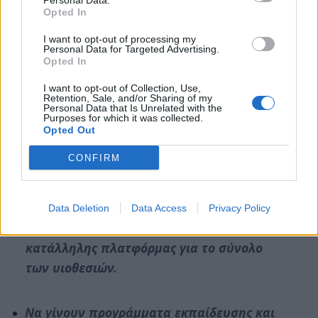
Personal Data.
με λήψη μέτρων όπως δωρεάν (με κάλυψη
Opted In
δήλαδή από το κράτος) στείρωσης και
I want to opt-out of processing my
κτηνιατρικής περίθαλψης για ένα χρονικό
Personal Data for Targeted Advertising.
διάστημα.
Opted In
I want to opt-out of Collection, Use,
Retention, Sale, and/or Sharing of my
Να επιτραπεί στα φιλοζωικά σωματεία να
Personal Data that Is Unrelated with the
Purposes for which it was collected.
ασκούν τον εθελοντικό τους ρόλο,
Opted Out
συνεπικουρώντας το έργο των κρατικών
CONFIRM
δομών και συμβάλλοντας στη διαδικασία
των υιοθεσιών αδέσποτων, η οποία θα
πρέπει να βρίσκεται υπό τον κρατικό
Data Deletion
Data Access
Privacy Policy
έλεγχο, με διαμόρφωση και λειτουργία
κατάλληλης πλατφόρμας για το σύνολο
των υιοθεσιών.
Να γίνουν προγράμματα εκπαίδευσης και