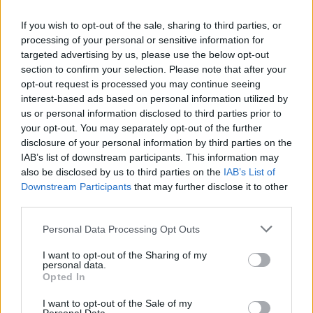
σήμανσης, της απελευθέρωσης (εφόσον αυτή είναι
If you wish to opt-out of the sale, sharing to third parties, or
εφικτή, με επιστημονικά κριτήρια και με μέτρα για
processing of your personal or sensitive information for
την αποφυγή σχηματισμού αγελών) στο σημείο
targeted advertising by us, please use the below opt-out
section to confirm your selection. Please note that after your
περισυλλογής και του μετέπειτα ελέγχου των
opt-out request is processed you may continue seeing
αδέσποτων
, χωρίς την παρεμβολή ιδιωτών
,
interest-based ads based on personal information utilized by
μεσαζόντων
και διαφόρων
ΜΚΟ
.
us or personal information disclosed to third parties prior to
your opt-out. You may separately opt-out of the further
disclosure of your personal information by third parties on the
Να σταματήσει η συνήθης πρακτική τα
IAB’s list of downstream participants. This information may
also be disclosed by us to third parties on the
IAB’s List of
όποια κονδύλια να δίνονται δεξιά και
Downstream Participants
that may further disclose it to other
αριστερά, χωρίς κανένα ουσιαστικό
third parties.
αποτέλεσμα, με μόνους κερδισμένους
Personal Data Processing Opt Outs
διάφορους επιχειρηματίες και ΜΚΟ.
I want to opt-out of the Sharing of my
personal data.
Να ενισχυθούν οι υιοθεσίες αποκλειστικά
Opted In
από φυσικά πρόσωπα και όχι από νομικά,
I want to opt-out of the Sale of my