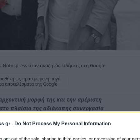
 Notospress όταν αναζητάς ειδήσεις στη Google
οσθήκη ως προτιμώμενη πηγή
τα αποτελέσματα της Google
αρχοντική μορφή της και την αμέριστη
στο πλαίσιο της αδιάκοπης συνεργασία
s.gr -
Do Not Process My Personal Information
to opt-out of the sale, sharing to third parties, or processing of your per