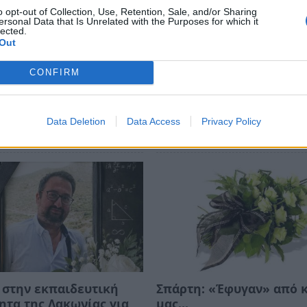
o opt-out of Collection, Use, Retention, Sale, and/or Sharing
ersonal Data that Is Unrelated with the Purposes for which it
ews και μάθετε πρώτοι
όλες τις ειδήσεις
lected.
Out
CONFIRM
ΤΕΑ
ΧΡΥΣΑΥΓΗ ΣΑΪΝΟΠΟΥΛΟΥ
Data Deletion
Data Access
Privacy Policy
 στην εκπαιδευτική
Σπάρτη: «Έφυγαν» από 
ητα της Λακωνίας για
μας…