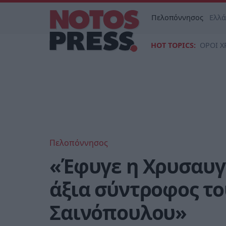
Πελοπόννησος
Ελλ
HOT TOPICS:
ΟΡΟΙ Χ
Πελοπόννησος
«Έφυγε η Χρυσαυγ
άξια σύντροφος το
Σαινόπουλου»