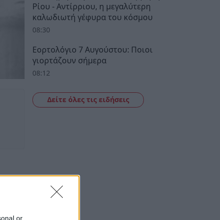
Ρίου - Αντίρριου, η μεγαλύτερη
καλωδιωτή γέφυρα του κόσμου
08:30
Εορτολόγιο 7 Αυγούστου: Ποιοι
γιορτάζουν σήμερα
08:12
Δείτε όλες τις ειδήσεις
sonal or