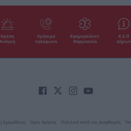
Άμεση
Χρήσιμα
Εφημερεύοντα
Κ.Ε.Π
Ανάγκη
τηλέφωνα
Φαρμακεία
Δήμων
r
η Εχεμύθειας
Όροι Χρήσης
Πολιτική κατά της Διαφθοράς
Τα