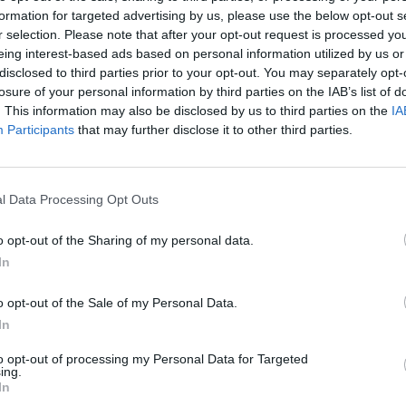
formation for targeted advertising by us, please use the below opt-out s
r selection. Please note that after your opt-out request is processed y
άνατο
Χρυσαυγή Σαινοπούλου
απευθύνει η π.
eing interest-based ads based on personal information utilized by us or
νετέα
.
disclosed to third parties prior to your opt-out. You may separately opt-
losure of your personal information by third parties on the IAB’s list of
ίμνηστου ευπατρίδη Γ. Σαινόπουλου. Η Χρυσαυγή
. This information may also be disclosed by us to third parties on the
IA
Participants
that may further disclose it to other third parties.
ς το έργο του και πραγμάτωσε συμπληρωματικά
ιώνται ξανά στις γειτονιές των Αγγέλων και από
που τόσο αγάπησαν και υπηρέτησαν παράγοντας
l Data Processing Opt Outs
ή μορφή της και την αμέριστη συμπαράστασή της
πης συνεργασία μας.
o opt-out of the Sharing of my personal data.
In
o opt-out of the Sale of my Personal Data.
ύ και της Τέχνης με λύπη Σας αποχαιρετά και Σας
In
ι άλλοι άξιοι μιμητές σας.
to opt-out of processing my Personal Data for Targeted
ing.
και στους συνεργάτες της»
In