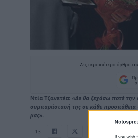
Δες περισσότερα άρθρα του
Πρ
σ
Ντία Τζανετέα:
«Δε θα ξεχάσω ποτέ την 
συμπαράστασή της σε κάθε προσπάθεια 
μας».
Notospres
13
If you wish 