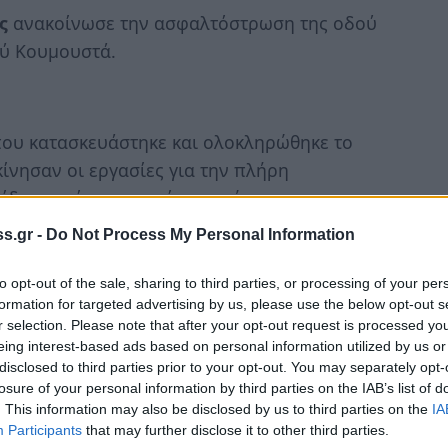
ης
ανακοίνωσε την ασφαλτόστρωση της οδού
ού Κουμουστά.
που κατασκευάστηκε και ολοκληρώθηκε το
ίνησαν οι εργασίες για την πλήρη
 ίδιους πόρους, μερίμνησε ώστε η
ο στο σκάμμα της αποχέτευσης αλλά σε όλο
s.gr -
Do Not Process My Personal Information
to opt-out of the sale, sharing to third parties, or processing of your per
ήματα που έχουν αποκαλυφθεί σημαντικές
formation for targeted advertising by us, please use the below opt-out s
μαντικό έργο που θωρακίζει την πόλη της
r selection. Please note that after your opt-out request is processed y
eing interest-based ads based on personal information utilized by us or
 επιτευχθεί η πλήρης αποκατάσταση της
disclosed to third parties prior to your opt-out. You may separately opt-
κος της περιοχής κατασκευής του έργου επί
losure of your personal information by third parties on the IAB’s list of
. This information may also be disclosed by us to third parties on the
IA
Participants
that may further disclose it to other third parties.