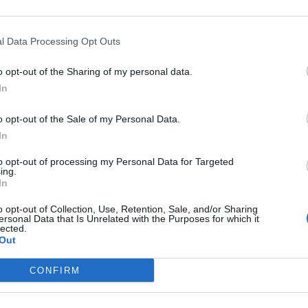
 περιοχής επέμβασης για την υπομονή που
ανοώντας τις δυσκολίες που ανέκυψαν κατά
l Data Processing Opt Outs
γου.
o opt-out of the Sharing of my personal data.
In
ίκων και προέδρων τοπικών κοινοτήτων της
o opt-out of the Sale of my Personal Data.
να αξιοποιήσει μια πηγή στην πλαγιά του
In
., που χρηματοδοτήθηκε από ίδιους πόρους,
to opt-out of processing my Personal Data for Targeted
ς τροφοδοσίας της δεξαμενής του οικισμού
ing.
ο. Η πηγή ελέγχθηκε και το νερό είναι
In
o opt-out of Collection, Use, Retention, Sale, and/or Sharing
ersonal Data that Is Unrelated with the Purposes for which it
lected.
αμαν στη προσπάθεια αυτή. Αναφέρει: «Με
Out
λετε, τους συμπολίτες μας που γνωρίζουν,
CONFIRM
ράμοντας με αυτό τον τρόπο τόσο στην
λά και ταυτόχρονα να επιτύχουμε την