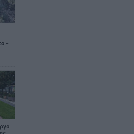
το –
Έργο
της