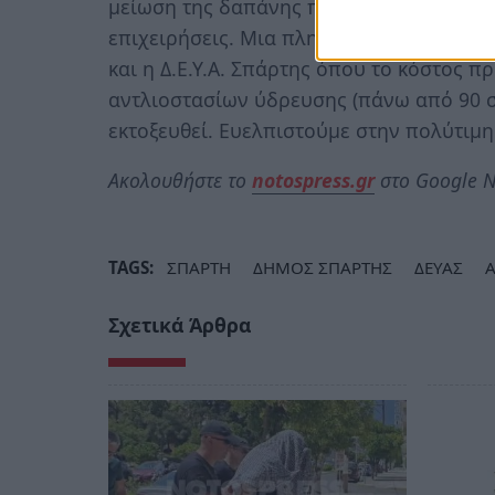
μείωση της δαπάνης προμήθειας ηλεκτρικ
επιχειρήσεις. Μια πληττόμενη επιχείρησ
και η Δ.Ε.Υ.Α. Σπάρτης όπου το κόστος π
αντλιοστασίων ύδρευσης (πάνω από 90 σ
εκτοξευθεί. Ευελπιστούμε στην πολύτιμη
Ακολουθήστε το
notospress.gr
στο Google N
TAGS:
ΣΠΑΡΤΗ
ΔΗΜΟΣ ΣΠΑΡΤΗΣ
ΔΕΥΑΣ
Σχετικά Άρθρα