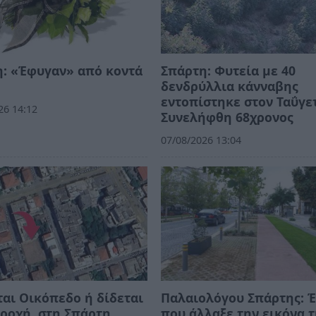
: «Έφυγαν» από κοντά
Σπάρτη: Φυτεία με 40
δενδρύλλια κάνναβης
εντοπίστηκε στον Ταΰγε
26 14:12
Συνελήφθη 68χρονος
07/08/2026 13:04
αι Οικόπεδο ή δίδεται
Παλαιολόγου Σπάρτης: 
ροχή, στη Σπάρτη
που άλλαξε την εικόνα 