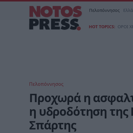
Πελοπόννησος
Ελλ
HOT TOPICS:
ΟΡΟΙ Χ
Πελοπόννησος
Προχωρά η ασφαλτ
η υδροδότηση της 
Σπάρτης