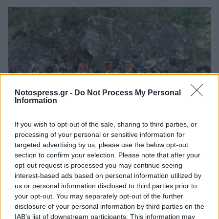
Notospress.gr -
Do Not Process My Personal
Information
If you wish to opt-out of the sale, sharing to third parties, or
processing of your personal or sensitive information for
Πελοπόννησος
targeted advertising by us, please use the below opt-out
Λακωνία: Δυνάμεις του Αιγαίου
section to confirm your selection. Please note that after your
opt-out request is processed you may continue seeing
στηρίζουν Μουσικό Χοροστασιό σε
interest-based ads based on personal information utilized by
Ξηροκάμπι και Κουμουστά!
us or personal information disclosed to third parties prior to
your opt-out. You may separately opt-out of the further
27 Ιουνίου 2023 13:38
disclosure of your personal information by third parties on the
IAB’s list of downstream participants. This information may