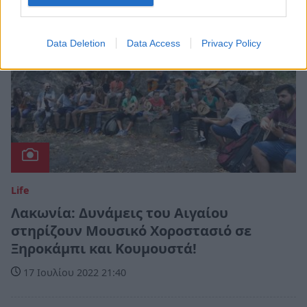
Data Deletion
Data Access
Privacy Policy
Life
Λακωνία: Δυνάμεις του Αιγαίου
στηρίζουν Μουσικό Χοροστασιό σε
Ξηροκάμπι και Κουμουστά!
17 Ιουλίου 2022 21:40