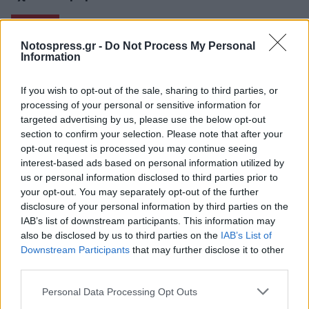
Notospress.gr -
Do Not Process My Personal
Information
If you wish to opt-out of the sale, sharing to third parties, or
processing of your personal or sensitive information for
targeted advertising by us, please use the below opt-out
section to confirm your selection. Please note that after your
opt-out request is processed you may continue seeing
interest-based ads based on personal information utilized by
us or personal information disclosed to third parties prior to
your opt-out. You may separately opt-out of the further
disclosure of your personal information by third parties on the
IAB’s list of downstream participants. This information may
Θέατρο Αρχαίας Ήλιδας: «Κάθε Πέμπτη κύριε
also be disclosed by us to third parties on the
IAB’s List of
Γκρην» την Πέμπτη 6 Αυγούστου 2026
Downstream Participants
that may further disclose it to other
third parties.
04/08/2026 11:57
Personal Data Processing Opt Outs