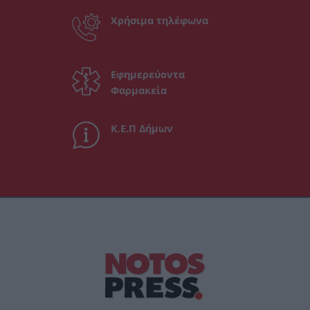
Χρήσιμα τηλέφωνα
Εφημερεύοντα
Φαρμακεία
Κ.Ε.Π Δήμων