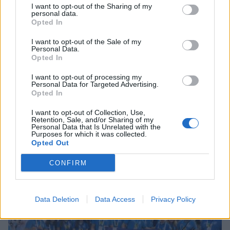
I want to opt-out of the Sharing of my
personal data.
Opted In
I want to opt-out of the Sale of my
Personal Data.
Opted In
I want to opt-out of processing my
Personal Data for Targeted Advertising.
Opted In
I want to opt-out of Collection, Use,
Retention, Sale, and/or Sharing of my
Σπάρτη: Σε εξέλιξη οι εργασίες συντήρησης
Personal Data that Is Unrelated with the
Purposes for which it was collected.
στα σχολεία ενόψει της νέας σχολικής χρονιάς
Opted Out
03/08/2026 19:09
CONFIRM
Data Deletion
Data Access
Privacy Policy