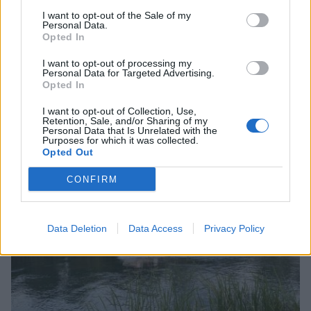
I want to opt-out of the Sale of my
Personal Data.
Opted In
I want to opt-out of processing my
Personal Data for Targeted Advertising.
Φωτιά τώρα στο Αριοχώρι Καλαμάτας –
Opted In
Επιχειρούν 2 αεροσκάφη (video)
I want to opt-out of Collection, Use,
Retention, Sale, and/or Sharing of my
06/08/2026 14:44
Personal Data that Is Unrelated with the
Purposes for which it was collected.
Opted Out
CONFIRM
Data Deletion
Data Access
Privacy Policy