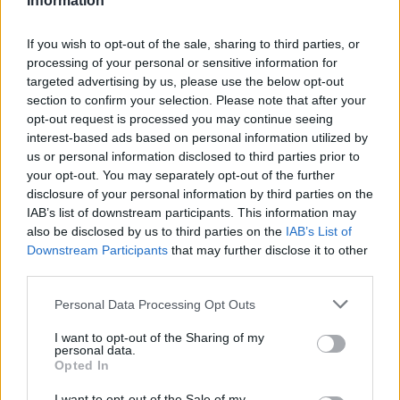
Information
If you wish to opt-out of the sale, sharing to third parties, or
processing of your personal or sensitive information for
targeted advertising by us, please use the below opt-out
section to confirm your selection. Please note that after your
opt-out request is processed you may continue seeing
interest-based ads based on personal information utilized by
Ακολουθήστε το
notospress.gr
στο Google News και
us or personal information disclosed to third parties prior to
μάθετε πρώτοι
όλες τις ειδήσεις
your opt-out. You may separately opt-out of the further
disclosure of your personal information by third parties on the
IAB’s list of downstream participants. This information may
also be disclosed by us to third parties on the
IAB’s List of
TAGS:
ΑΛΙΕΙΑ
ΣΙΜΟΣ ΚΕΔΙΚΟΓΛΟΥ
Downstream Participants
that may further disclose it to other
third parties.
ΑΝΔΡΕΑΣ ΘΕΟΦΙΛΟΥ
Personal Data Processing Opt Outs
ΣΩΜΑΤΕΙΟ ΨΑΡΑΔΩΝ ΝΕΑΠΟΛΗΣ
ΝΕΑΠΟΛΗ
ΥΠΑΑΤ
ΥΠΟΥΡΓΕΙΟ ΑΓΡΟΤΙΚΗΣ ΑΝΑΠΤΥΞΗΣ ΚΑΙ ΤΡΟΦΙΜΩΝ
I want to opt-out of the Sharing of my
personal data.
Opted In
ΑΠΟΖΗΜΙΩΣΕΙΣ
ΑΛΙΕΙΣ
ΑΓΡΟΤΙΚΑ
I want to opt-out of the Sale of my