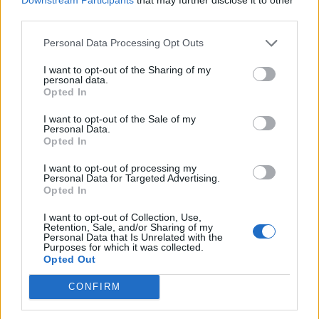
third parties.
Personal Data Processing Opt Outs
Ανδραβίδα: Σοβαρά τραυματισμένη 45χρονη
που παρασύρθηκε από αυτοκίνητο
I want to opt-out of the Sharing of my
personal data.
Opted In
20/06/2026 09:07
I want to opt-out of the Sale of my
Personal Data.
Opted In
I want to opt-out of processing my
Personal Data for Targeted Advertising.
Opted In
I want to opt-out of Collection, Use,
Retention, Sale, and/or Sharing of my
Personal Data that Is Unrelated with the
Purposes for which it was collected.
Opted Out
CONFIRM
18 Ιουνίου 1992: Ο Υποσμηναγός Σιαλμάς