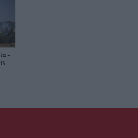
ία –
ης