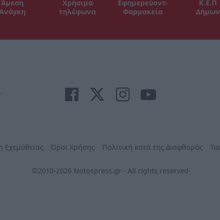
Άμεση
Χρήσιμα
Εφημερεύοντα
Κ.Ε.Π
Ανάγκη
τηλέφωνα
Φαρμακεία
Δήμων
r
η Εχεμύθειας
Όροι Χρήσης
Πολιτική κατά της Διαφθοράς
Τα
©2010-2026 Notospress.gr - All rights reserved