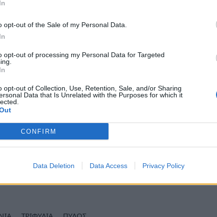
 Τριφυλίας από
ώρα 07:00 έως 12:00
.
In
o opt-out of the Sale of my Personal Data.
In
to opt-out of processing my Personal Data for Targeted
 ρεύμα θα ξαναδοθεί
πριν από το χρόνο
ing.
ο πάνω.
In
o opt-out of Collection, Use, Retention, Sale, and/or Sharing
σεις και τα δίκτυα της
ΔΕΗ Α.Ε.
θα πρέπει να
ersonal Data that Is Unrelated with the Purposes for which it
lected.
Out
οσέγγιση σε αγωγούς ή σε άλλα στοιχεία του
CONFIRM
, γιατί
υπάρχει σοβαρός κίνδυνος
Data Deletion
Data Access
Privacy Policy
ews και μάθετε πρώτοι
όλες τις ειδήσεις
ΝΙΑ
ΤΡΙΦΥΛΙΑ
ΠΥΛΟΣ