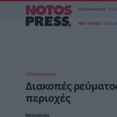
Πελοπόννησος
Ελλ
HOT TOPICS:
ΟΡΟΙ Χ
Πελοπόννησος
Διακοπές ρεύματος
περιοχές
Notospress