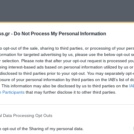
s.gr -
Do Not Process My Personal Information
:00 έως 15:00
.
to opt-out of the sale, sharing to third parties, or processing of your per
ου – Νέστορος από ώρα
11:00 έως 12:00.
formation for targeted advertising by us, please use the below opt-out s
 έως 11:00.
r selection. Please note that after your opt-out request is processed y
eing interest-based ads based on personal information utilized by us or
disclosed to third parties prior to your opt-out. You may separately opt-
losure of your personal information by third parties on the IAB’s list of
. This information may also be disclosed by us to third parties on the
IA
Participants
that may further disclose it to other third parties.
τον
Δήμο Πύλο –Νέστορος
από ώρα
07:00 έως 12:00
ρμα
,
Χαραυγή
,
Νερόμυλος
,
Ριζόμυλος
, του Δήμου
l Data Processing Opt Outs
, Πηγάδια, Κάναλος, Χοχλαστή, Μαραθούπολη,
o opt-out of the Sharing of my personal data.