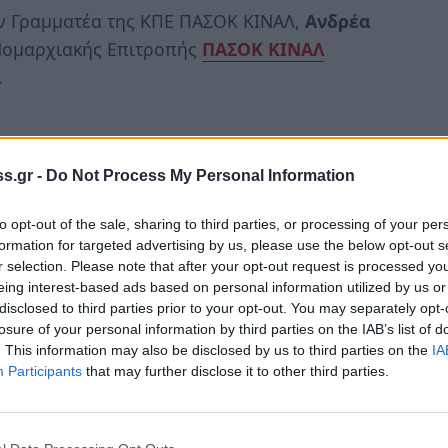
ν Γραμματέα της ΚΠΕ ΠΑΣΟΚ ΚΙΝΑΛ,
Ανδρέα
Νομαρχιακής Επιτροπής
ΠΑΣΟΚ ΚΙΝΑΛ
.
χοι
s.gr -
Do Not Process My Personal Information
υλος
επεσήμανε ότι
«..ένα ισχυρό ποσοστό στο
ύ κράτους
, σεβασμός στη
Διαφάνεια
, τη
to opt-out of the sale, sharing to third parties, or processing of your per
ίκαιη ανακατανομή του πλούτου
προς όφελος
formation for targeted advertising by us, please use the below opt-out s
r selection. Please note that after your opt-out request is processed y
eing interest-based ads based on personal information utilized by us or
disclosed to third parties prior to your opt-out. You may separately opt-
ηφοδέλτιο
losure of your personal information by third parties on the IAB’s list of
. This information may also be disclosed by us to third parties on the
IA
Participants
that may further disclose it to other third parties.
ία του το ψηφοδέλτιο του ΠΑΣΟΚ για τις
ρωτοχρονιάτικη πίτα με τα μέλη και τους
σημα την έναρξη του προεκλογικού αγώνα.