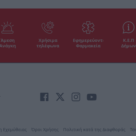
Άμεση
Χρήσιμα
Εφημερεύοντα
Κ.Ε.Π
Ανάγκη
τηλέφωνα
Φαρμακεία
Δήμων
r
η Εχεμύθειας
Όροι Χρήσης
Πολιτική κατά της Διαφθοράς
Τα