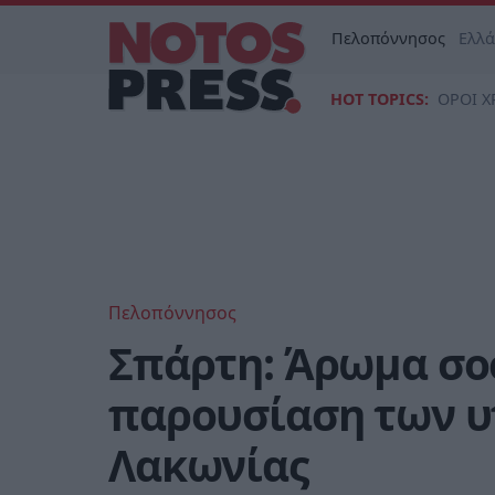
Πελοπόννησος
Ελλ
HOT TOPICS:
ΟΡΟΙ Χ
Πελοπόννησος
Σπάρτη: Άρωμα σο
παρουσίαση των 
Λακωνίας