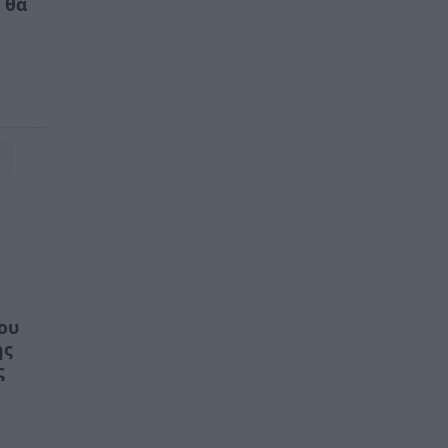
 θα
ου
ης
ς