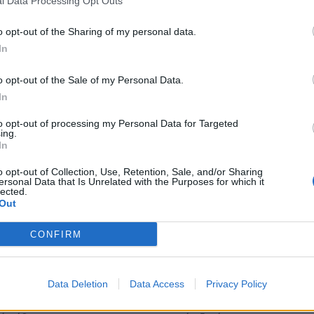
l Data Processing Opt Outs
ισμό τους δεσμεύτηκαν στους Λάκωνες για
o opt-out of the Sharing of my personal data.
 για προσφορά & όραμα για τον τόπο μας.
In
 κάθε Λάκωνα/αινα ,το
σοσιαλδημοκρατικό
o opt-out of the Sale of my Personal Data.
ς
του ΠΑΣΟΚ ΚΙΝΑΛ ως λύση απέναντι στο
In
υταία χρόνια.
to opt-out of processing my Personal Data for Targeted
ing.
In
o opt-out of Collection, Use, Retention, Sale, and/or Sharing
ersonal Data that Is Unrelated with the Purposes for which it
lected.
Out
λόγος μηχανικός- αγρότης)
CONFIRM
. εκπαιδευτικός)
. εα)
 ΕΣΥ)
Data Deletion
Data Access
Privacy Policy