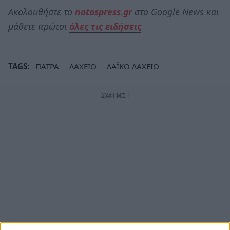
Ακολουθήστε το
notospress.gr
στο Google News και
μάθετε πρώτοι
όλες τις ειδήσεις
TAGS:
ΠΑΤΡΑ
ΛΑΧΕΙΟ
ΛΑΪΚΟ ΛΑΧΕΙΟ