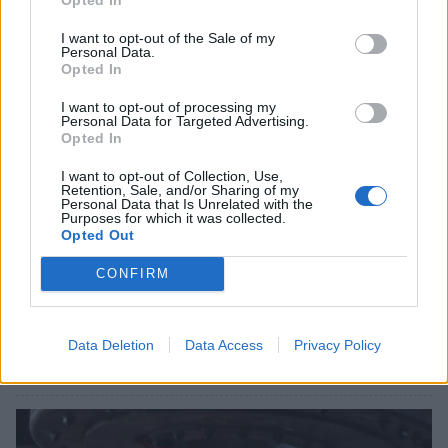
I want to opt-out of the Sale of my
Personal Data.
Opted In
I want to opt-out of processing my
Personal Data for Targeted Advertising.
Opted In
I want to opt-out of Collection, Use,
Retention, Sale, and/or Sharing of my
Personal Data that Is Unrelated with the
Purposes for which it was collected.
Opted Out
CONFIRM
Θλίψη στην Πάτρα: Πέθανε στο Νοσοκομείο
«Άγιος Ανδρέας» βρέφος μόλις 8 ημερών
Data Deletion
Data Access
Privacy Policy
08/08/2026 09:34