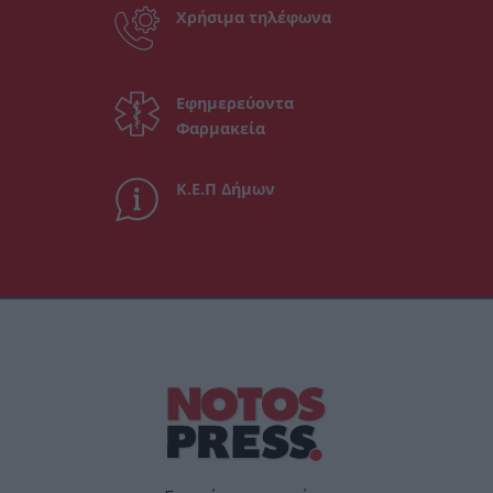
Χρήσιμα τηλέφωνα
Εφημερεύοντα
Φαρμακεία
Κ.Ε.Π Δήμων