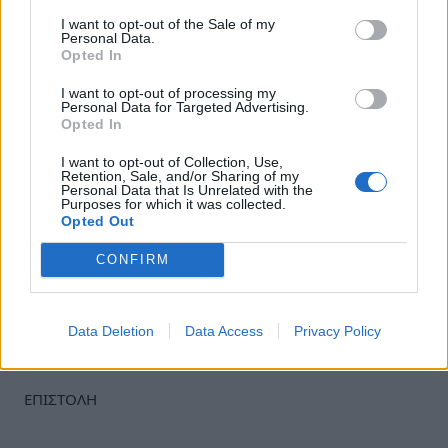
την στήριξη των παραγωγών»
, ζητά ο
I want to opt-out of the Sale of my
περιφερειάρχης από τον ΥπΑΑΤ με την επιστολή
Personal Data.
Opted In
του.
I want to opt-out of processing my
Personal Data for Targeted Advertising.
Πηγή: in.gr
Opted In
Ακολουθήστε το
notospress.gr
στο Google News και
I want to opt-out of Collection, Use,
Retention, Sale, and/or Sharing of my
μάθετε πρώτοι
όλες τις ειδήσεις
Personal Data that Is Unrelated with the
Purposes for which it was collected.
Opted Out
CONFIRM
TAGS:
ΕΠΙΤΡΑΠΕΖΙΑ ΣΤΑΦΥΛΙΑ
ΑΓΡΟΤΙΚΑ
ΥΠΟΥΡΓΕΙΟ ΑΓΡΟΤΙΚΗΣ ΑΝΑΠΤΥΞΗΣ ΚΑΙ ΤΡΟΦΙΜΩΝ
ΚΟΡΙΝΘΙΑ
ΚΟΣΤΟΣ ΠΑΡΑΓΩΓΗΣ
ΣΤΑΦΥΛΙΑ
Data Deletion
Data Access
Privacy Policy
ΠΑΝΑΓΙΩΤΗΣ ΝΙΚΑΣ
ΓΙΩΡΓΟΣ ΓΕΩΡΓΑΝΤΑΣ
ΕΠΙΣΤΟΛΗ