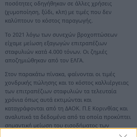
ποσότητες οδηγήθηκαν σε άλλες χρήσεις
(χυμοποίηση, ξύδι, κλπ) με τιμές που δεν
καλύπτουν το κόστος παραγωγής.
Το 2021 λόγω των συνεχών βροχοπτώσεων
είχαμε μείωση εξαγωγών επιτραπέζιων
σταφυλιών κατά 4.000 τόνων. Οι ζημιές
αποζημιώθηκαν από τον ΕΛΓΑ.
Στον παρακάτω πίνακα, φαίνονται οι τιμές
χονδρικής πώλησης και το κόστος καλλιέργειας
των επιτραπέζιων σταφυλιών τα τελευταία
χρόνια όπως αυτά εκτιμώνται και
καταγράφονται από τη ΔΑΟΚ. Π.Ε Κορινθίας και
αναλυτικά τα δεδομένα από τα οποία προκύπτει
σημαντική μείωση του εισοδήματος των
παραγωγών για την καλλιεργητική περίοδο