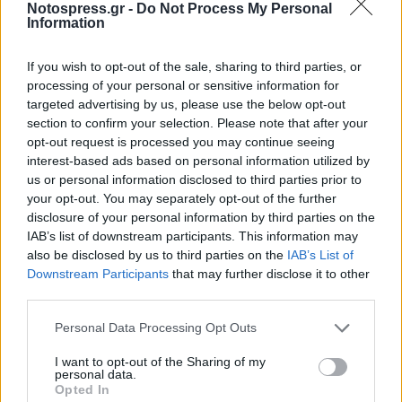
Notospress.gr -
Do Not Process My Personal
2022. Σε αυτόν δεν υπολογίζονται τυχόν
Information
αποζημιώσεις ΕΛΓΑ.
If you wish to opt-out of the sale, sharing to third parties, or
processing of your personal or sensitive information for
targeted advertising by us, please use the below opt-out
section to confirm your selection. Please note that after your
opt-out request is processed you may continue seeing
interest-based ads based on personal information utilized by
us or personal information disclosed to third parties prior to
your opt-out. You may separately opt-out of the further
disclosure of your personal information by third parties on the
IAB’s list of downstream participants. This information may
also be disclosed by us to third parties on the
IAB’s List of
Downstream Participants
that may further disclose it to other
third parties.
Personal Data Processing Opt Outs
«Επειδή η απώλεια αυτή του εισοδήματος οφείλεται
στις ιδιαίτερες συνθήκες που αναφέρθηκαν ανωτέρω
I want to opt-out of the Sharing of my
personal data.
παρακαλούμε να λάβετε κάθε δυνατή πρόνοια για
Opted In