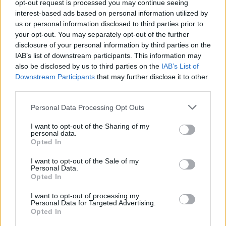
opt-out request is processed you may continue seeing
Ακολουθήστε το
notospress.gr
στο Google News και
interest-based ads based on personal information utilized by
μάθετε πρώτοι
όλες τις ειδήσεις
us or personal information disclosed to third parties prior to
your opt-out. You may separately opt-out of the further
disclosure of your personal information by third parties on the
IAB’s list of downstream participants. This information may
TAGS:
ΡΟΥΛΑ ΠΙΣΠΙΡΙΓΚΟΥ
ΠΑΤΡΑ
ΦΥΛΑΚΗ
also be disclosed by us to third parties on the
IAB’s List of
ΘΑΝΑΤΟΣ ΤΡΙΩΝ ΚΟΡΙΤΣΙΩΝ
ΑΛΕΞΗΣ ΚΟΥΓΙΑΣ
Downstream Participants
that may further disclose it to other
third parties.
ΔΙΚΑΙΟΣΥΝΗ
Personal Data Processing Opt Outs
I want to opt-out of the Sharing of my
personal data.
Opted In
I want to opt-out of the Sale of my
Personal Data.
Opted In
I want to opt-out of processing my
Personal Data for Targeted Advertising.
Opted In