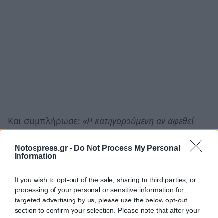
Και συμπλήρωσε:
«Η κατηγορούμενη αν αφεθεί
ελεύθερη, έχει γνωστή κατοικία, θα μείνει με τη
μητέρα της στην Αλισσό. Είναι ένα χωριουδάκι με
Notospress.gr -
Do Not Process My Personal
Information
λίγους κατοίκους για όσους γνωρίζουν. Δεν υπάρχει
κίνδυνος εξόδου από τη χώρα, ούτε τέλεσης άλλων
If you wish to opt-out of the sale, sharing to third parties, or
αδικημάτων, αφού ποτέ δεν προκάλεσε κακό σε
processing of your personal or sensitive information for
targeted advertising by us, please use the below opt-out
άλλους, ούτε επέδειξε παραβατική συμπεριφορά».
section to confirm your selection. Please note that after your