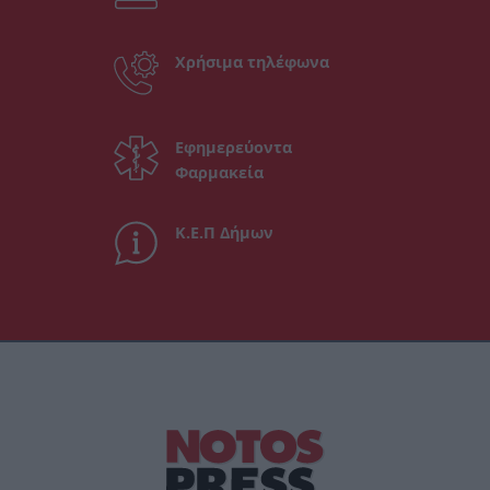
Χρήσιμα τηλέφωνα
Εφημερεύοντα
Φαρμακεία
Κ.Ε.Π Δήμων