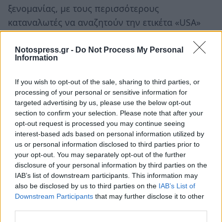
ξενομανίας, με τους περισσότερους
καταναλωτές να αναζητούν την ετικέτα «USA»
για να αγοράσουν το προϊόν.
Notospress.gr -
Do Not Process My Personal
Έτσι τη δεκαετία του ’90 τα πράγματα για τη
Information
Διεθνή Βιομηχανία Ενδυμάτων ΑΕ έγιναν πολύ
If you wish to opt-out of the sale, sharing to third parties, or
πιο δύσκολα. Τα κόστη ήταν πολύ μεγάλα, ενώ η
processing of your personal or sensitive information for
εταιρία είχε συσσωρεύσει μεγάλες οφειλές σε 13
targeted advertising by us, please use the below opt-out
ελληνικές και ξένες τράπεζες. Η συνεργασία με
section to confirm your selection. Please note that after your
opt-out request is processed you may continue seeing
τη Levi’s είχε διακοπεί.
interest-based ads based on personal information utilized by
us or personal information disclosed to third parties prior to
Το 1996 οι πιστώτριες τράπεζες διέκοψαν τη
your opt-out. You may separately opt-out of the further
χρηματοδότησή και ένα χρόνο αργότερα η
disclosure of your personal information by third parties on the
IAB’s list of downstream participants. This information may
εταιρεία τέθηκε σε καθεστώς εκκαθάρισης.
also be disclosed by us to third parties on the
IAB’s List of
Downstream Participants
that may further disclose it to other
Το «άστρο» του ελληνικού Levi’s, ήταν
third parties.
καταδικασμένο να σβήσει.