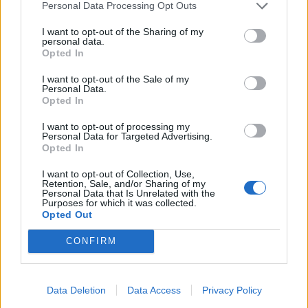
Personal Data Processing Opt Outs
Πηγή:
ot.gr
I want to opt-out of the Sharing of my
personal data.
Ακολουθήστε το
notospress.gr
στο Google News και
Opted In
μάθετε πρώτοι
όλες τις ειδήσεις
I want to opt-out of the Sale of my
Personal Data.
Opted In
TAGS:
ΤΖΙΝ
LEVI'S
ΚΑΛΑΜΑΤΑ
I want to opt-out of processing my
Personal Data for Targeted Advertising.
Opted In
I want to opt-out of Collection, Use,
Retention, Sale, and/or Sharing of my
Personal Data that Is Unrelated with the
Purposes for which it was collected.
Opted Out
CONFIRM
Data Deletion
Data Access
Privacy Policy