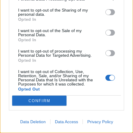
I want to opt-out of the Sharing of my
personal data.
Opted In
I want to opt-out of the Sale of my
Personal Data.
Opted In
I want to opt-out of processing my
Personal Data for Targeted Advertising.
Opted In
I want to opt-out of Collection, Use,
Retention, Sale, and/or Sharing of my
Φωτιά τώρα στο Αριοχώρι Καλαμάτας –
Personal Data that Is Unrelated with the
Επιχειρούν 2 αεροσκάφη (video)
Purposes for which it was collected.
Opted Out
06/08/2026 14:44
CONFIRM
Data Deletion
Data Access
Privacy Policy