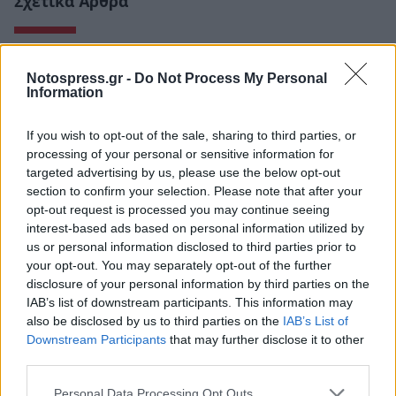
Σχετικά Άρθρα
Notospress.gr -
Do Not Process My Personal
Information
If you wish to opt-out of the sale, sharing to third parties, or
processing of your personal or sensitive information for
targeted advertising by us, please use the below opt-out
section to confirm your selection. Please note that after your
opt-out request is processed you may continue seeing
interest-based ads based on personal information utilized by
us or personal information disclosed to third parties prior to
your opt-out. You may separately opt-out of the further
disclosure of your personal information by third parties on the
Τι προβάλλουν τα Cinema σε επτά πόλεις της
IAB’s list of downstream participants. This information may
Πελοποννήσου
also be disclosed by us to third parties on the
IAB’s List of
Downstream Participants
that may further disclose it to other
06/08/2026 15:12
third parties.
Personal Data Processing Opt Outs