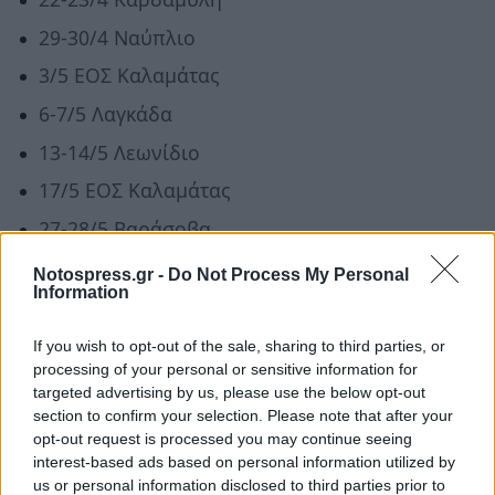
29-30/4 Ναύπλιο
3/5 ΕΟΣ Καλαμάτας
6-7/5 Λαγκάδα
13-14/5 Λεωνίδιο
17/5 ΕΟΣ Καλαμάτας
27-28/5 Βαράσοβα
Notospress.gr -
Do Not Process My Personal
Δήλωση συμμετοχής
Information
If you wish to opt-out of the sale, sharing to third parties, or
Για δήλωση συμμετοχής και οποιαδήποτε
processing of your personal or sensitive information for
περαιτέρω πληροφορία σχετική με τη σχολή
targeted advertising by us, please use the below opt-out
μπορείτε να επικοινωνείτε είτε με τον υπεύθυνο
section to confirm your selection. Please note that after your
opt-out request is processed you may continue seeing
εκπαιδευτή, είτε με τον έφορο ορειβασίας του
interest-based ads based on personal information utilized by
ΕΟΣ Καλαμάτας:
us or personal information disclosed to third parties prior to