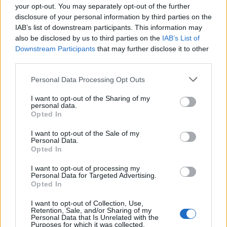
your opt-out. You may separately opt-out of the further
Υπεύθυνος Εκπαιδευτής: Γεώργιος Μάλαμας
disclosure of your personal information by third parties on the
6973342282 (Viber/ WhatsApp)
IAB’s list of downstream participants. This information may
also be disclosed by us to third parties on the
IAB’s List of
Downstream Participants
that may further disclose it to other
Έφορος Ορειβασίας: Γεώργιος Στεφανούρης
third parties.
6937328781 (Viber)
Personal Data Processing Opt Outs
Email: malamasgeorgios@gmail.com
I want to opt-out of the Sharing of my
personal data.
Μέγιστος αριθμός συμμετεχόντων: 12
Opted In
Θα τηρηθεί σειρά προτεραιότητας.
I want to opt-out of the Sale of my
Personal Data.
Opted In
Ακολουθήστε το
notospress.gr
στο Google News και
I want to opt-out of processing my
μάθετε πρώτοι
όλες τις ειδήσεις
Personal Data for Targeted Advertising.
Opted In
I want to opt-out of Collection, Use,
Retention, Sale, and/or Sharing of my
TAGS:
ΕΟΣ ΚΑΛΑΜΑΤΑΣ
ΚΑΛΑΜΑΤΑ
ΑΝΑΡΡΙΧΗΣΗ
Personal Data that Is Unrelated with the
Purposes for which it was collected.