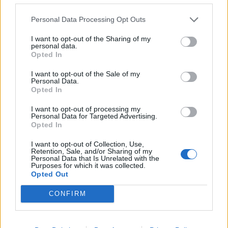
Λακωνία: Στέλνουν Πυροσβέστες στη φωτιά με
όχημα του 1965
Personal Data Processing Opt Outs
07/08/2026 11:06
I want to opt-out of the Sharing of my
personal data.
Opted In
I want to opt-out of the Sale of my
Personal Data.
Opted In
I want to opt-out of processing my
Personal Data for Targeted Advertising.
Opted In
I want to opt-out of Collection, Use,
Retention, Sale, and/or Sharing of my
Personal Data that Is Unrelated with the
Purposes for which it was collected.
Opted Out
Τι προβάλλουν τα Cinema σε επτά πόλεις της
CONFIRM
Πελοποννήσου
06/08/2026 15:12