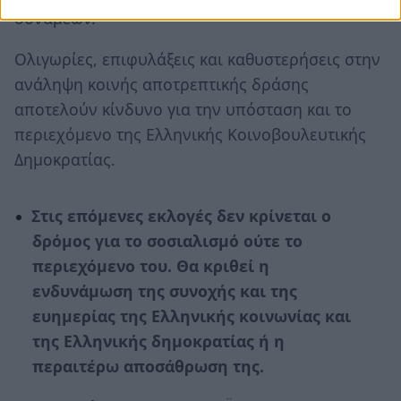
δυνάμεων.
Ολιγωρίες, επιφυλάξεις και καθυστερήσεις στην
ανάληψη κοινής αποτρεπτικής δράσης
αποτελούν κίνδυνο για την υπόσταση και το
περιεχόμενο της Ελληνικής Κοινοβουλευτικής
Δημοκρατίας.
Στις επόμενες εκλογές δεν κρίνεται ο
δρόμος για το σοσιαλισμό ούτε το
περιεχόμενο του. Θα κριθεί η
ενδυνάμωση της συνοχής και της
ευημερίας της Ελληνικής κοινωνίας και
της Ελληνικής δημοκρατίας ή η
περαιτέρω αποσάθρωση της.