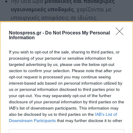
Την ίδια ώρα
μοναδικές και πανάκριβες
υγειονομικές υποδομές
, χαρίζονται με
υπουργικές αποφάσεις σε ιδιώτες
φιλάνθρωπους – επενδυτές
Notospress.gr -
Do Not Process My Personal
Με
ευθύνη των κυβερνώντων
Information
συνεχίζεται η δημιουργία και λειτουργία
δικτύων αρπαγής και λεηλάτησης της
If you wish to opt-out of the sale, sharing to third parties, or
processing of your personal or sensitive information for
δημόσιας περιουσίας. Η δημόσια ζωή
targeted advertising by us, please use the below opt-out
συγκλονίζεται καθημερινά από νέες
section to confirm your selection. Please note that after your
απάτες ημετέρων και προστατευόμενων
opt-out request is processed you may continue seeing
interest-based ads based on personal information utilized by
των κυβερνώντων – διαχειριστών
us or personal information disclosed to third parties prior to
Η
Δημοκρατία
ως λειτουργία ακυρώνεται
your opt-out. You may separately opt-out of the further
disclosure of your personal information by third parties on the
μέσα από τη δημιουργία και την δράση
IAB’s list of downstream participants. This information may
σκοτεινών, αδίστακτων και ανεξέλεγκτων
also be disclosed by us to third parties on the
IAB’s List of
δικτύων παρακολούθησης πολιτικών –
Downstream Participants
that may further disclose it to other
third parties.
οικονομικών – στρατιωτικών και άλλων