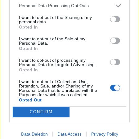
παραγόντων της δημόσιας ζωής
Personal Data Processing Opt Outs
Η
Δικαιοσύνη
ως θεσμός, σχεδόν πλήρως
I want to opt-out of the Sharing of my
personal data.
ελεγχόμενη, διαβρωμένη και ανυπόληπτη
Opted In
πλέον, αδυνατεί να προστατεύσει έννομα
I want to opt-out of the Sale of my
αγαθά και λαϊκά συμφέροντα
Personal Data.
Opted In
Όλα τα παραπάνω ζοφερά δεν αναφέρθηκαν για
I want to opt-out of processing my
να σκορπίσουν την απαισιοδοξία και να
Personal Data for Targeted Advertising.
Opted In
μαυρίσουν την ψυχή του αναγνώστη.
I want to opt-out of Collection, Use,
Retention, Sale, and/or Sharing of my
Η καταγραφή στοχεύει στην ανάδειξη του
Personal Data that Is Unrelated with the
Purposes for which it was collected.
πρακτέου .
Opted Out
Τα παραπάνω θεωρούμε ότι τεκμηριώνουν με
CONFIRM
επάρκεια την αναγκαιότητα της συνεννόησης και
της κοινής αποτρεπτικής δράσης όλων των
Data Deletion
Data Access
Privacy Policy
δημοκρατικών, ριζοσπαστικών και πατριωτικών