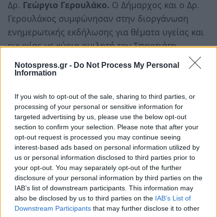
Δρ.
Γεώργιο Γερουλάκο.
Ο Δήμαρχος και ο Δρ.
Γερουλάκος συμφώνησαν στην διοργάνωση
ενημερωτικής εκδήλωσης για θέματα υγείας και
ευωχίας με κύριο ομιλητή τον Σπαρτιάτη
Καθηγητή στο ΚΑΠΗ του Δήμου Σπάρτης.
Notospress.gr -
Do Not Process My Personal
Information
Ακολουθήστε το
notospress.gr
στο Google News και
μάθετε πρώτοι
όλες τις ειδήσεις
If you wish to opt-out of the sale, sharing to third parties, or
processing of your personal or sensitive information for
targeted advertising by us, please use the below opt-out
section to confirm your selection. Please note that after your
TAGS:
ΠΕΤΡΟΣ ΔΟΥΚΑΣ
ΔΗΜΟΣ ΣΠΑΡΤΗΣ
opt-out request is processed you may continue seeing
interest-based ads based on personal information utilized by
ΓΕΡΟΥΛΑΚΕΙΟ ΙΔΡΥΜΑ ΥΠΟΤΡΟΦΙΩΝ
us or personal information disclosed to third parties prior to
your opt-out. You may separately opt-out of the further
disclosure of your personal information by third parties on the
IAB’s list of downstream participants. This information may
also be disclosed by us to third parties on the
IAB’s List of
Downstream Participants
that may further disclose it to other